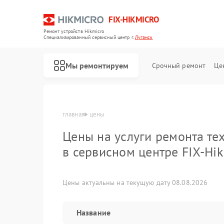
FIX-HIKMICRO
Ремонт устройств Hikmicro
Специализированный cервисный центр г.
Луганск
Мы ремонтируем
Срочный ремонт
Це
главная
цены
Цены на услуги ремонта те
Ремонт тепловизионных прицелов Hikmicro
Ремонт тепловизоров Hikmicro
Ремонт тепловизионных монокуляров Hikmicro
в сервисном центре FIX-Hik
Цены актуальны на текущую дату 08.08.2026
Название