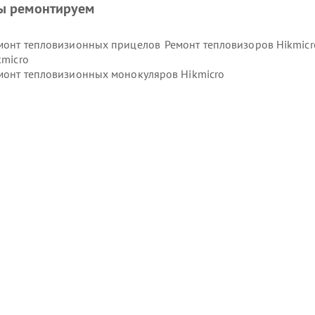
ы ремонтируем
монт тепловизионных прицелов
Ремонт тепловизоров Hikmicr
kmicro
монт тепловизионных монокуляров Hikmicro