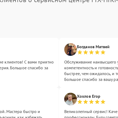
Богданов Матвей
е клиентов! С вами приятно
Обслуживание наивысшего 
ерия. Большое спасибо за
компетентность и готовност
быстрее, чем ожидалось, и 
Большое спасибо за вашу ра
Хохлов Егор
ой. Мастера быстро и
Великолепный сервис! Каче
ъяснили, как избежать
профессионалы. Буду совето