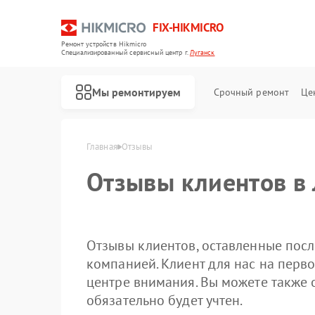
FIX-HIKMICRO
Ремонт устройств Hikmicro
Специализированный cервисный центр г.
Луганск
Мы ремонтируем
Срочный ремонт
Це
Главная
Отзывы
Отзывы клиентов в 
Ремонт тепловизионных прицелов Hikmicro
Ремонт тепловизоров Hikmicro
Ремонт тепловизионных монокуляров Hikmicro
Отзывы клиентов, оставленные посл
компанией. Клиент для нас на перво
центре внимания. Вы можете также 
обязательно будет учтен.