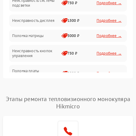
Неисправность системы
750 ₽
Подробнее →
подсветки
Неисправность фокусировки и оптики
Неисправность дисплея
1500 ₽
Подробнее →
Механические повреждения
Поломка матрицы
5000 ₽
Подробнее →
Неисправность питания
Неисправность кнопок
750 ₽
Подробнее →
управления
Оптика
Поломка платы
2000 ₽
Подробнее →
управления
Повреждение
750 ₽
Подробнее →
аккумулятора
Этапы ремонта тепловизионного монокуляра
Hikmicro
Неисправность зарядного
500 ₽
Подробнее →
устройства
Поломка разъема для
500 ₽
Подробнее →
зарядки