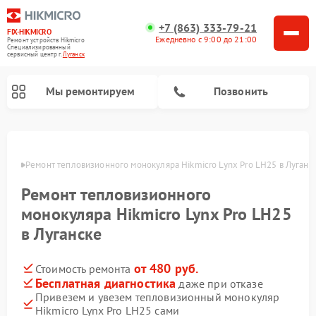
+7 (863) 333-79-21
FIX-HIKMICRO
Ежедневно с 9:00 до 21:00
Ремонт устройств Hikmicro
Специализированный
cервисный центр г.
Луганск
Мы ремонтируем
Позвонить
Ремонт тепловизионных прицелов Hikmicro
анске
Ремонт тепловизионного монокуляра Hikmicro Lynx Pro LH25 в Луганс
Ремонт тепловизионного
монокуляра Hikmicro Lynx Pro LH25
в Луганске
от 480 руб.
Стоимость ремонта
Бесплатная диагностика
даже при отказе
Привезем и увезем тепловизионный монокуляр
Hikmicro Lynx Pro LH25 сами