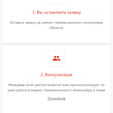
1. Вы оставляете заявку
Неисправность
1250 ₽
Подробнее →
термодатчика
Оставьте заявку на ремонт тепловизионного монокуляра
Hikmicro
Повреждение проводов
750 ₽
Подробнее →
Неисправность системы
1500 ₽
Подробнее →
стабилизации
Поломка процессора
2500 ₽
Подробнее →
Неисправность системы
1500 ₽
Подробнее →
2. Консультация
записи (если есть)
Менеджер колл центра позвонит вам, проконсультирует по
цене ремонта вашего тепловизионного монокуляра а также
ответит на все ваши вопросы.
Подробнее