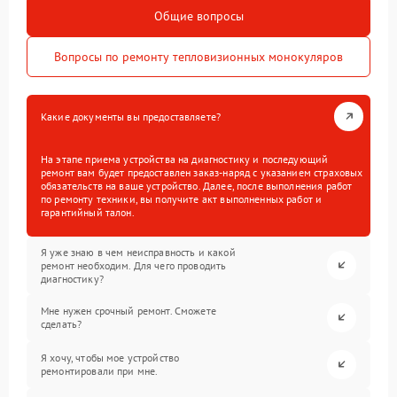
Общие вопросы
Вопросы по ремонту тепловизионных монокуляров
Какие документы вы предоставляете?
На этапе приема устройства на диагностику и последующий
ремонт вам будет предоставлен заказ-наряд с указанием страховых
обязательств на ваше устройство. Далее, после выполнения работ
по ремонту техники, вы получите акт выполненных работ и
гарантийный талон.
Я уже знаю в чем неисправность и какой
ремонт необходим. Для чего проводить
диагностику?
Мне нужен срочный ремонт. Сможете
сделать?
Я хочу, чтобы мое устройство
ремонтировали при мне.