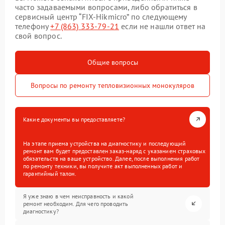
часто задаваемыми вопросами, либо обратиться в
сервисный центр “FIX-Hikmicro” по следующему
телефону
+7 (863) 333-79-21
если не нашли ответ на
свой вопрос.
Общие вопросы
Вопросы по ремонту тепловизионных монокуляров
Какие документы вы предоставляете?
На этапе приема устройства на диагностику и последующий
ремонт вам будет предоставлен заказ-наряд с указанием страховых
обязательств на ваше устройство. Далее, после выполнения работ
по ремонту техники, вы получите акт выполненных работ и
гарантийный талон.
Я уже знаю в чем неисправность и какой
ремонт необходим. Для чего проводить
диагностику?