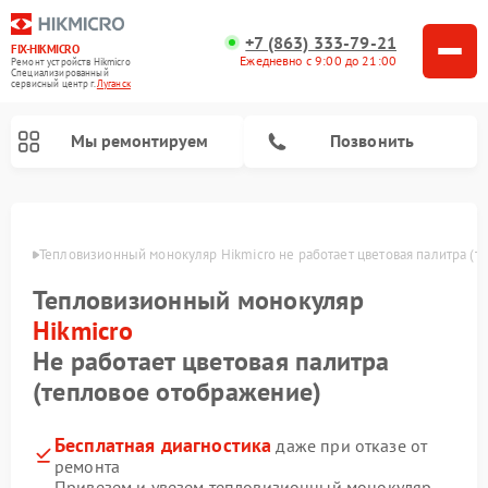
+7 (863) 333-79-21
FIX-HIKMICRO
Ежедневно с 9:00 до 21:00
Ремонт устройств Hikmicro
Специализированный
cервисный центр г.
Луганск
Мы ремонтируем
Позвонить
Ремонт тепловизионных прицелов Hikmicro
анске
Тепловизионный монокуляр Hikmicro не работает цветовая палитра (
Тепловизионный монокуляр
Hikmicro
Не работает цветовая палитра
(тепловое отображение)
Бесплатная диагностика
даже при отказе от
ремонта
Привезем и увезем тепловизионный монокуляр