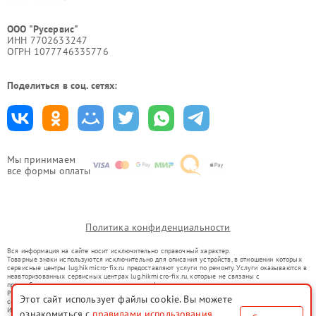
ООО "Русервис"
ИНН 7702633247
ОГРН 1077746335776
Поделиться в соц. сетях:
Мы принимаем
все формы оплаты
Политика конфиденциальности
Вся информация на сайте носит исключительно справочный характер.
Товарные знаки используются исключительно для описания устройств, в отношении которых
сервисные центры lug.hikmicro-fix.ru предоставляют услуги по ремонту. Услуги оказываются в
неавторизованных сервисных центрах lug.hikmicro-fix.ru, которые не связаны с
правообладателями товарных знаков или их официальными представителями.
Ремонт осуществляется для устройств, уже введенных в гражданский оборот в соответствии
Этот сайт использует файлы cookie. Вы можете
со статьей 1487 ГК РФ.
Использование товарных знаков не преследует цели индивидуализации услуг или введения
ознакомиться с
правилами использования