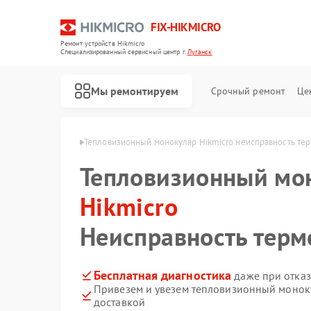
FIX-HIKMICRO
Ремонт устройств Hikmicro
Специализированный cервисный центр г.
Луганск
Мы ремонтируем
Срочный ремонт
Це
Hikmicro в Луганске
Тепловизионный монокуляр Hikmicro неисправность те
Тепловизионный мо
Ремонт тепловизионных прицелов Hikmicro
Ремонт тепловизоров Hikmicro
Hikmicro
Неисправность терм
Бесплатная диагностика
даже при отказ
Привезем и увезем тепловизионный моноку
доставкой