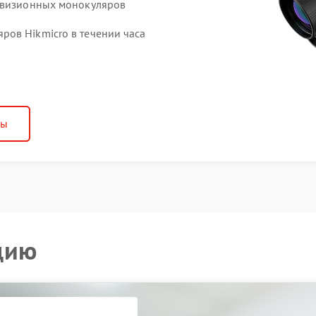
ловизионных монокуляров
ов Hikmicro в течении часа
ны
цию