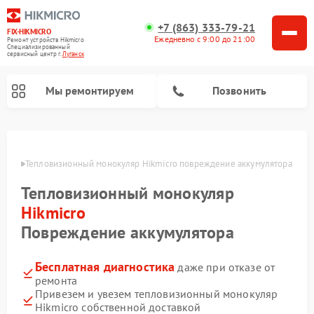
+7 (863) 333-79-21
FIX-HIKMICRO
Ежедневно с 9:00 до 21:00
Ремонт устройств Hikmicro
Специализированный
cервисный центр г.
Луганск
Мы ремонтируем
Позвонить
Ремонт тепловизионных прицелов Hikmicro
анске
Тепловизионный монокуляр Hikmicro повреждение аккумулятора
Тепловизионный монокуляр
Hikmicro
Повреждение аккумулятора
Бесплатная диагностика
даже при отказе от
ремонта
Привезем и увезем тепловизионный монокуляр
Hikmicro собственной доставкой