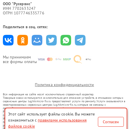
ООО "Русервис"
ИНН 7702633247
ОГРН 1077746335776
Поделиться в соц. сетях:
Мы принимаем
все формы оплаты
Политика конфиденциальности
Вся информация на сайте носит исключительно справочный характер.
Товарные знаки используются исключительно для описания устройств, в отношении которых
сервисные центры lug.hikmicro-fix.ru предоставляют услуги по ремонту. Услуги оказываются в
неавторизованных сервисных центрах lug.hikmicro-fix.ru, которые не связаны с
правообладателями товарных знаков или их официальными представителями.
Ремонт осуществляется для устройств, уже введенных в гражданский оборот в соответствии
Этот сайт использует файлы cookie. Вы можете
со статьей 1487 ГК РФ.
Использование товарных знаков не преследует цели индивидуализации услуг или введения
ознакомиться с
правилами использования
Согласен
потребителей в заблуждение, а служит для информирования о предоставляемых услугах по
файлов cookie
ремонту техники указанных брендов.
Представленная на сайте информация не является публичной офертой, определяемой