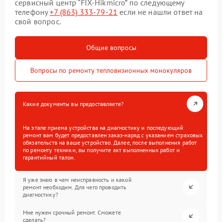
сервисный центр “FIX-Hikmicro” по следующему
телефону
+7 (863) 333-79-21
если не нашли ответ на
свой вопрос.
Общие вопросы
Вопросы по ремонту тепловизионных монокуляров
Какие документы вы предоставляете?
На этапе приема устройства на диагностику и последующий
ремонт вам будет предоставлен заказ-наряд с указанием страховых
обязательств на ваше устройство. Далее, после выполнения работ
по ремонту техники, вы получите акт выполненных работ и
гарантийный талон.
Я уже знаю в чем неисправность и какой
ремонт необходим. Для чего проводить
диагностику?
Мне нужен срочный ремонт. Сможете
сделать?