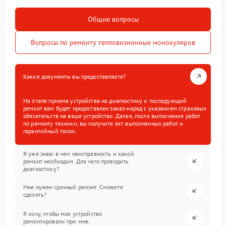
Общие вопросы
Вопросы по ремонту тепловизионных монокуляров
Какие документы вы предоставляете?
На этапе приема устройства на диагностику и последующий
ремонт вам будет предоставлен заказ-наряд с указанием страховых
обязательств на ваше устройство. Далее, после выполнения работ
по ремонту техники, вы получите акт выполненных работ и
гарантийный талон.
Я уже знаю в чем неисправность и какой
ремонт необходим. Для чего проводить
диагностику?
Мне нужен срочный ремонт. Сможете
сделать?
Я хочу, чтобы мое устройство
ремонтировали при мне.