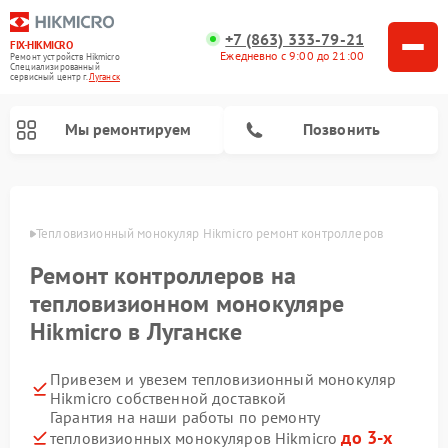
+7 (863) 333-79-21
FIX-HIKMICRO
Ежедневно с 9:00 до 21:00
Ремонт устройств Hikmicro
Специализированный
cервисный центр г.
Луганск
Мы ремонтируем
Позвонить
Ремонт тепловизионных прицелов Hikmicro
анске
Тепловизионный монокуляр Hikmicro ремонт контроллеров
Ремонт контроллеров на
тепловизионном монокуляре
Hikmicro в Луганске
Привезем и увезем тепловизионный монокуляр
Hikmicro собственной доставкой
Гарантия на наши работы по ремонту
до 3-х
тепловизионных монокуляров Hikmicro