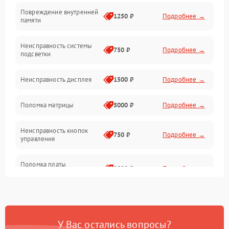
Повреждение внутренней
Матрица
1250 ₽
Подробнее →
памяти
Прочие неисправности
Неисправность системы
750 ₽
Подробнее →
подсветки
Неисправность фокусировки и оптики
Неисправность дисплея
1500 ₽
Подробнее →
Механические повреждения
Поломка матрицы
5000 ₽
Подробнее →
Неисправность питания
Неисправность кнопок
750 ₽
Подробнее →
управления
Оптика
Поломка платы
2000 ₽
Подробнее →
управления
Повреждение
750 ₽
Подробнее →
аккумулятора
У Вас остались вопросы?