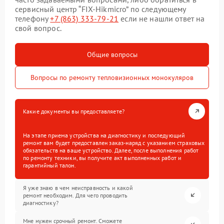
сервисный центр “FIX-Hikmicro” по следующему
телефону
+7 (863) 333-79-21
если не нашли ответ на
свой вопрос.
Общие вопросы
Вопросы по ремонту тепловизионных монокуляров
Какие документы вы предоставляете?
На этапе приема устройства на диагностику и последующий
ремонт вам будет предоставлен заказ-наряд с указанием страховых
обязательств на ваше устройство. Далее, после выполнения работ
по ремонту техники, вы получите акт выполненных работ и
гарантийный талон.
Я уже знаю в чем неисправность и какой
ремонт необходим. Для чего проводить
диагностику?
Мне нужен срочный ремонт. Сможете