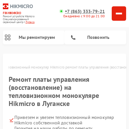
+7 (863) 333-79-21
FIX-HIKMICRO
Ежедневно с 9:00 до 21:00
Ремонт устройств Hikmicro
Специализированный
cервисный центр г.
Луганск
Мы ремонтируем
Позвонить
Ремонт тепловизионных прицелов Hikmicro
е
Тепловизионный монокуляр Hikmicro ремонт платы управления (восстанов
Ремонт платы управления
(восстановление) на
тепловизионном монокуляре
Hikmicro в Луганске
Привезем и увезем тепловизионный монокуляр
Hikmicro собственной доставкой
Гарантия на наши работы по ремонту