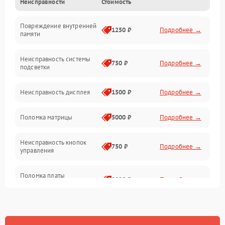
Неисправности
Стоимость
Электропитание
Повреждение внутренней
Матрица
1250 ₽
Подробнее →
памяти
Прочие неисправности
Неисправность системы
750 ₽
Подробнее →
подсветки
Неисправность фокусировки и оптики
Неисправность дисплея
1500 ₽
Подробнее →
Механические повреждения
Поломка матрицы
5000 ₽
Подробнее →
Неисправность питания
Неисправность кнопок
750 ₽
Подробнее →
управления
Оптика
Поломка платы
2000 ₽
Подробнее →
управления
Повреждение
750 ₽
Подробнее →
аккумулятора