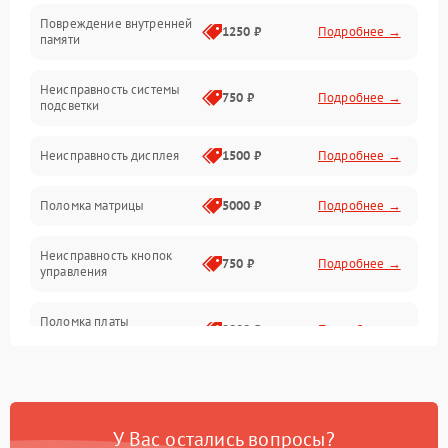
Повреждение внутренней
Матрица
1250 ₽
Подробнее →
памяти
Прочие неисправности
Неисправность системы
750 ₽
Подробнее →
подсветки
Неисправность фокусировки и оптики
Неисправность дисплея
1500 ₽
Подробнее →
Механические повреждения
Поломка матрицы
5000 ₽
Подробнее →
Неисправность питания
Неисправность кнопок
750 ₽
Подробнее →
управления
Оптика
Поломка платы
2000 ₽
Подробнее →
управления
Повреждение
750 ₽
Подробнее →
аккумулятора
У Вас остались вопросы?