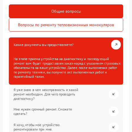
Общие вопросы
Вопросы по ремонту тепловизионных монокуляров
Какие документы вы предоставляете?
На этапе приема устройства на диагностику и последующий
ремонт вам будет предоставлен заказ-наряд с указанием страховых
обязательств на ваше устройство. Далее, после выполнения работ
по ремонту техники, вы получите акт выполненных работ и
гарантийный талон.
Я уже знаю в чем неисправность и какой
ремонт необходим. Для чего проводить
диагностику?
Мне нужен срочный ремонт. Сможете
сделать?
Я хочу, чтобы мое устройство
ремонтировали при мне.