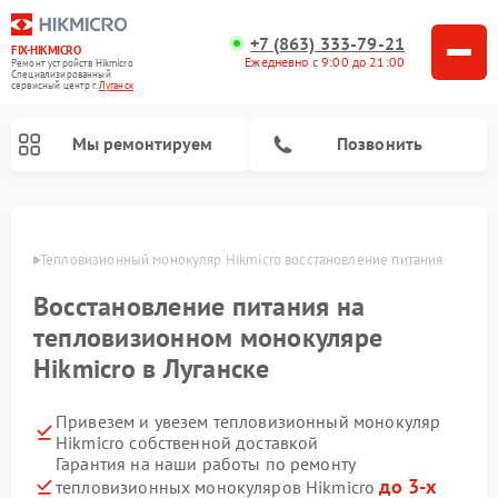
+7 (863) 333-79-21
FIX-HIKMICRO
Ежедневно с 9:00 до 21:00
Ремонт устройств Hikmicro
Специализированный
cервисный центр г.
Луганск
Мы ремонтируем
Позвонить
Ремонт тепловизионных прицелов Hikmicro
анске
Тепловизионный монокуляр Hikmicro восстановление питания
Восстановление питания на
тепловизионном монокуляре
Hikmicro в Луганске
Привезем и увезем тепловизионный монокуляр
Hikmicro собственной доставкой
Гарантия на наши работы по ремонту
до 3-х
тепловизионных монокуляров Hikmicro