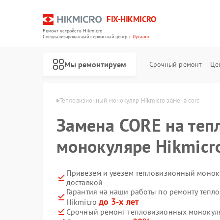
FIX-HIKMICRO
Ремонт устройств Hikmicro
Специализированный cервисный центр г.
Луганск
Мы ремонтируем
Срочный ремонт
Це
Hikmicro в Луганске
Тепловизионный монокуляр Hikmicro замена core
Замена CORE на те
Ремонт тепловизионных прицелов Hikmicro
Ремонт тепловизоров Hikmicro
монокуляре Hikmicro
Привезем и увезем тепловизионный моноку
доставкой
Гарантия на наши работы по ремонту теп
до 3-х лет
Hikmicro
Срочный ремонт тепловизионных монокуляр