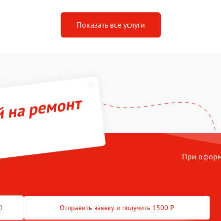
Показать все услуги
й на ремонт
При оформл
Отправить заявку и получить 1500 ₽