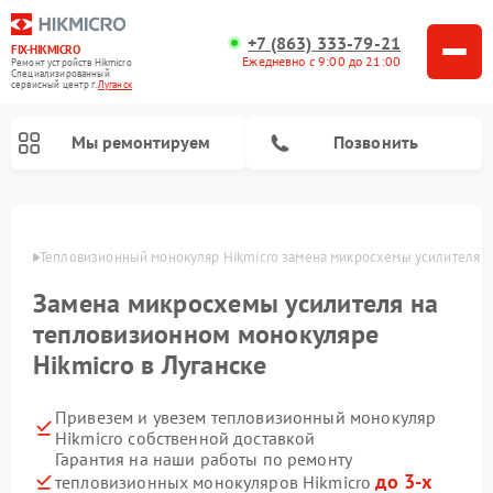
+7 (863) 333-79-21
FIX-HIKMICRO
Ежедневно с 9:00 до 21:00
Ремонт устройств Hikmicro
Специализированный
cервисный центр г.
Луганск
Мы ремонтируем
Позвонить
Ремонт тепловизионных прицелов Hikmicro
анске
Тепловизионный монокуляр Hikmicro замена микросхемы усилителя
Замена микросхемы усилителя на
тепловизионном монокуляре
Hikmicro в Луганске
Привезем и увезем тепловизионный монокуляр
Hikmicro собственной доставкой
Гарантия на наши работы по ремонту
до 3-х
тепловизионных монокуляров Hikmicro