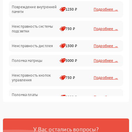
Повреждение внутренней
Матрица
1250 ₽
Подробнее →
памяти
Прочие неисправности
Неисправность системы
750 ₽
Подробнее →
подсветки
Неисправность фокусировки и оптики
Неисправность дисплея
1500 ₽
Подробнее →
Механические повреждения
Поломка матрицы
5000 ₽
Подробнее →
Неисправность питания
Неисправность кнопок
750 ₽
Подробнее →
управления
Оптика
Поломка платы
2000 ₽
Подробнее →
управления
Повреждение
750 ₽
Подробнее →
аккумулятора
У Вас остались вопросы?