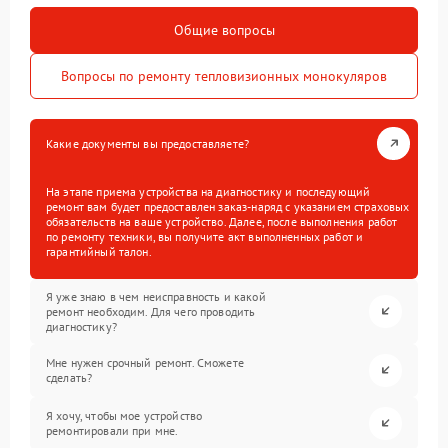
Общие вопросы
Вопросы по ремонту тепловизионных монокуляров
Какие документы вы предоставляете?
На этапе приема устройства на диагностику и последующий
ремонт вам будет предоставлен заказ-наряд с указанием страховых
обязательств на ваше устройство. Далее, после выполнения работ
по ремонту техники, вы получите акт выполненных работ и
гарантийный талон.
Я уже знаю в чем неисправность и какой
ремонт необходим. Для чего проводить
диагностику?
Мне нужен срочный ремонт. Сможете
сделать?
Я хочу, чтобы мое устройство
ремонтировали при мне.