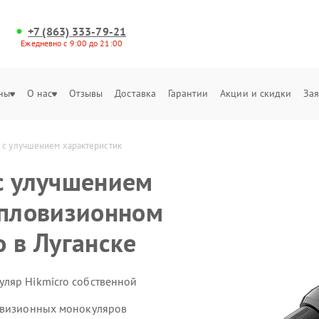
+7 (863) 333-79-21
Ежедневно с 9:00 до 21:00
ны
О нас
Отзывы
Доставка
Гарантии
Акции и скидки
Зая
 с улучшением характеристик
с улучшением
епловизионном
 в Луганске
ляр Hikmicro собственной
ловизионных монокуляров