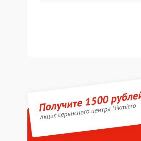
Получите 1500 рубле
Акция сервисного центра Hikmicro