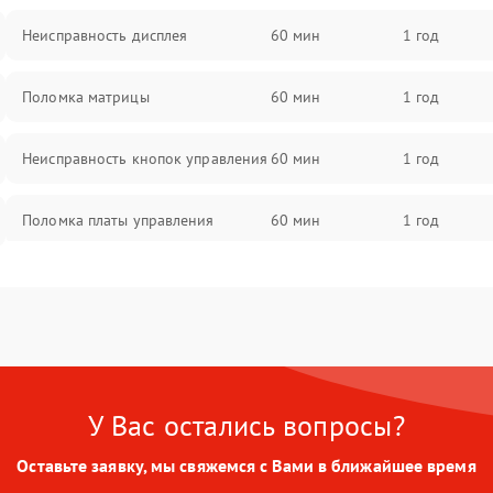
Неисправность дисплея
60 мин
1 год
Поломка матрицы
60 мин
1 год
Неисправность кнопок управления
60 мин
1 год
Поломка платы управления
60 мин
1 год
Повреждение аккумулятора
60 мин
1 год
Неисправность зарядного
60 мин
1 год
устройства
У Вас остались вопросы?
Поломка разъема для зарядки
60 мин
1 год
Оставьте заявку, мы свяжемся с Вами в ближайшее время
Неисправность термодатчика
60 мин
1 год