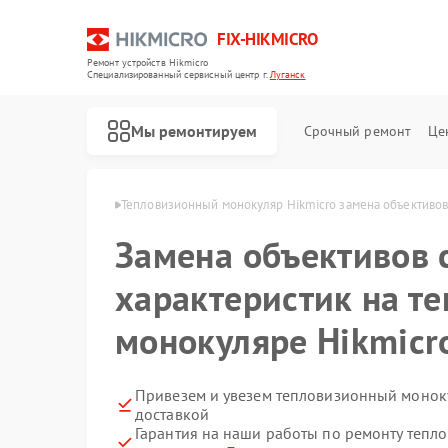
FIX-HIKMICRO
Ремонт устройств Hikmicro
Специализированный cервисный центр г.
Луганск
Мы ремонтируем
Срочный ремонт
Це
Hikmicro в Луганске
Тепловизионный монокуляр Hikmicro замена объективов
Замена объективов 
Ремонт тепловизионных прицелов Hikmicro
Ремонт тепловизоров Hikmicro
характеристик на т
монокуляре Hikmicro
Привезем и увезем тепловизионный моноку
доставкой
Гарантия на наши работы по ремонту теп