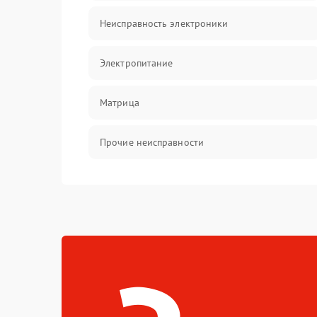
Неисправность электроники
Электропитание
Матрица
Прочие неисправности
Неисправность фокусировки и оптики
Механические повреждения
Неисправность питания
Оптика