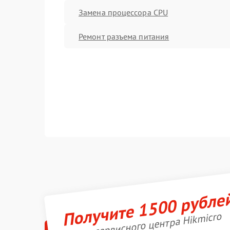
Замена процессора CPU
Ремонт разъема питания
Получите 1500 рубле
Акция сервисного центра Hikmicro