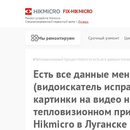
FIX-HIKMICRO
Ремонт устройств Hikmicro
Специализированный cервисный центр г.
Луганск
Мы ремонтируем
Срочный ремонт
Це
Hikmicro в Луганске
Тепловизионный прицел Hikmicro есть все данные меню 
Есть все данные ме
Ремонт тепловизоров Hikmicro
Ремонт тепловизионных монокуляров Hikmicro
(видоискатель испра
картинки на видео н
тепловизионном пр
Hikmicro в Луганске