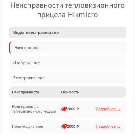
Неисправности тепловизионного
прицела Hikmicro
Виды неисправностей
Электроника
Изображение
Электропитание
Неисправности
Стоимость
Измерения
Неисправность
Матрица
2000 ₽
Подробнее →
тепловизионного модуля
Юстировка
Поломка дисплея
2000 ₽
Подробнее →