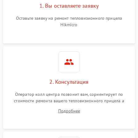
1. Вы оставляете заявку
Неисправность системы
автоматического
1500 ₽
Подробнее →
отключения
Оставьте заявку на ремонт тепловизионного прицела
Hikmicro
Поломка системы защиты
1500 ₽
Подробнее →
от короткого замыкания
Повреждение системы
1500 ₽
Подробнее →
защиты от перегрева
Неисправность системы
защиты от
1500 ₽
Подробнее →
2. Консультация
перенапряжения
Оператор колл центра позвонит вам, сориентирует по
Неисправность системы
1500 ₽
Подробнее →
стоимости ремонта вашего тепловизионного прицела а
защиты от замыкания
также ответит на все ваши вопросы.
Подробнее
Неисправность системы
1500 ₽
Подробнее →
защиты от перегрева
Поломка системы защиты