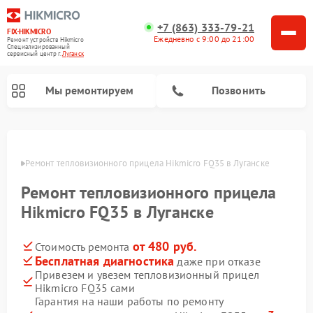
+7 (863) 333-79-21
FIX-HIKMICRO
Ежедневно с 9:00 до 21:00
Ремонт устройств Hikmicro
Специализированный
cервисный центр г.
Луганск
Мы ремонтируем
Позвонить
Ремонт тепловизионных монокуляров Hikmicro
анске
Ремонт тепловизионного прицела Hikmicro FQ35 в Луганске
Ремонт тепловизионного прицела
Hikmicro FQ35 в Луганске
от 480 руб.
Стоимость ремонта
Бесплатная диагностика
даже при отказе
Привезем и увезем тепловизионный прицел
Hikmicro FQ35 сами
Гарантия на наши работы по ремонту