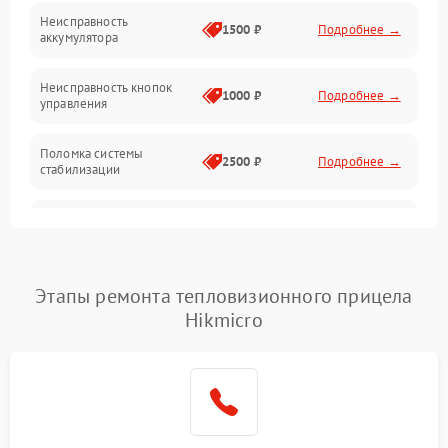
Механические повреждения
Неисправность
1500 ₽
Подробнее →
аккумулятора
Оптика
Неисправность кнопок
1000 ₽
Подробнее →
управления
Поломка системы
2500 ₽
Подробнее →
стабилизации
Повреждение системы
2500 ₽
Подробнее →
записи
Неисправность системы
Этапы ремонта тепловизионного прицела
1500 ₽
Подробнее →
Wi-Fi
Hikmicro
Поломка системы GPS
2000 ₽
Подробнее →
Повреждение системы
1500 ₽
Подробнее →
защиты от перегрузок