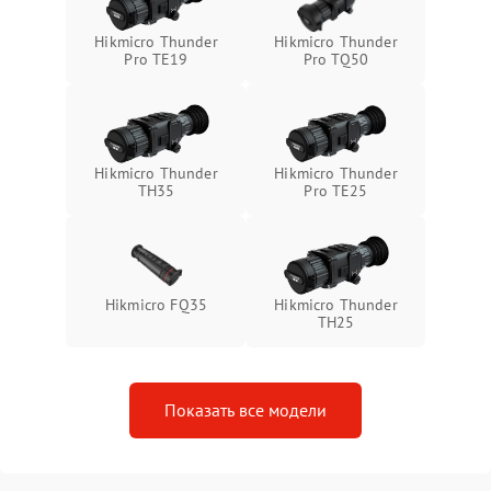
Неисправность системы
1500 ₽
Подробнее →
Hikmicro Thunder
Hikmicro Thunder
защиты от перегрева
Pro TE19
Pro TQ50
Поломка системы защиты
1500 ₽
Подробнее →
от перенапряжения
Hikmicro Thunder
Hikmicro Thunder
Поломка системы защиты
1500 ₽
Подробнее →
TH35
Pro TE25
от замыкания
Hikmicro FQ35
Hikmicro Thunder
TH25
Показать все модели