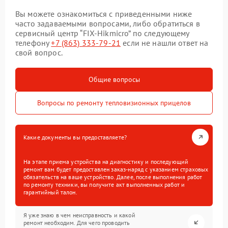
Вы можете ознакомиться с приведенными ниже
часто задаваемыми вопросами, либо обратиться в
сервисный центр “FIX-Hikmicro” по следующему
телефону
+7 (863) 333-79-21
если не нашли ответ на
свой вопрос.
Общие вопросы
Вопросы по ремонту тепловизионных прицелов
Какие документы вы предоставляете?
На этапе приема устройства на диагностику и последующий
ремонт вам будет предоставлен заказ-наряд с указанием страховых
обязательств на ваше устройство. Далее, после выполнения работ
по ремонту техники, вы получите акт выполненных работ и
гарантийный талон.
Я уже знаю в чем неисправность и какой
ремонт необходим. Для чего проводить