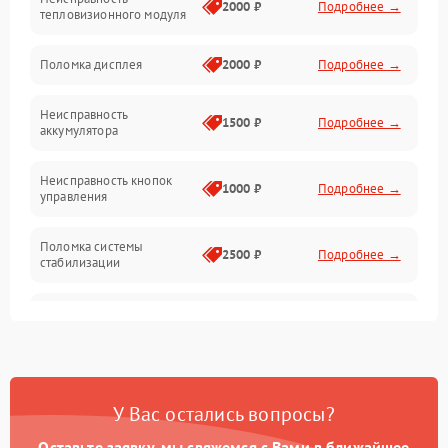
Матрица
2000 ₽
Подробнее →
тепловизионного модуля
Юстировка
Поломка дисплея
2000 ₽
Подробнее →
Механические повреждения
Неисправность
1500 ₽
Подробнее →
аккумулятора
Оптика
Неисправность кнопок
1000 ₽
Подробнее →
управления
Поломка системы
2500 ₽
Подробнее →
стабилизации
Повреждение системы
2500 ₽
Подробнее →
записи
Неисправность системы
1500 ₽
Подробнее →
Wi-Fi
У Вас остались вопросы?
Поломка системы GPS
2000 ₽
Подробнее →
Оставьте заявку, мы свяжемся с Вами в ближайшее