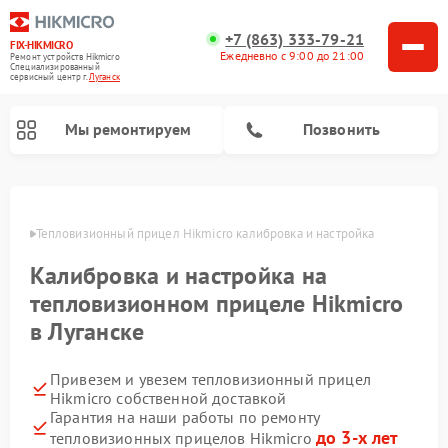
+7 (863) 333-79-21
FIX-HIKMICRO
Ежедневно с 9:00 до 21:00
Ремонт устройств Hikmicro
Специализированный
cервисный центр г.
Луганск
Мы ремонтируем
Позвонить
Ремонт тепловизионных монокуляров Hikmicro
анске
Тепловизионный прицел Hikmicro калибровка и настройка
Калибровка и настройка на
тепловизионном прицеле Hikmicro
в Луганске
Привезем и увезем тепловизионный прицел
Hikmicro собственной доставкой
Гарантия на наши работы по ремонту
до 3-х лет
тепловизионных прицелов Hikmicro