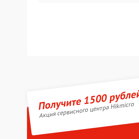
Получите 1500 рубле
Акция сервисного центра Hikmicro