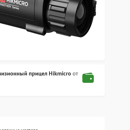
визионный прицел Hikmicro
от
рованные мастера