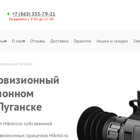
+7 (863) 333-79-21
Ежедневно с 9:00 до 21:00
ны
О нас
Отзывы
Доставка
Гарантии
Акции и скидки
Зая
визионный прибор 
ловизионный
ионном
Луганске
 Hikmicro собственной
овизионных прицелов Hikmicro