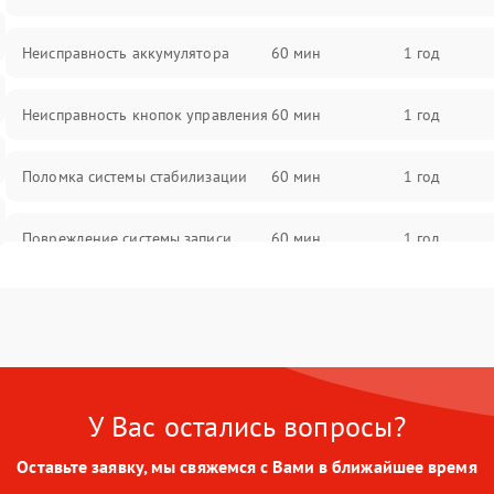
Неисправность аккумулятора
60 мин
1 год
Неисправность кнопок управления
60 мин
1 год
Поломка системы стабилизации
60 мин
1 год
Повреждение системы записи
60 мин
1 год
Неисправность системы Wi-Fi
60 мин
1 год
Поломка системы GPS
60 мин
1 год
У Вас остались вопросы?
Повреждение системы защиты от
60 мин
1 год
перегрузок
Оставьте заявку, мы свяжемся с Вами в ближайшее время