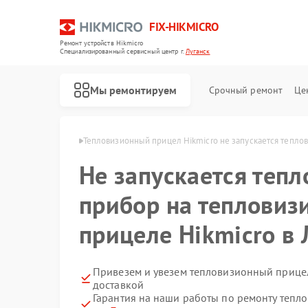
FIX-HIKMICRO
Ремонт устройств Hikmicro
Специализированный cервисный центр г.
Луганск
Мы ремонтируем
Срочный ремонт
Це
Hikmicro в Луганске
Тепловизионный прицел Hikmicro не запускается тепло
Не запускается теп
Ремонт тепловизоров Hikmicro
Ремонт тепловизионных монокуляров Hikmicro
прибор на тепловиз
прицеле Hikmicro в 
Привезем и увезем тепловизионный прицел
доставкой
Гарантия на наши работы по ремонту тепл