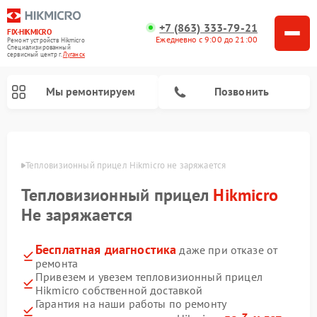
+7 (863) 333-79-21
FIX-HIKMICRO
Ежедневно с 9:00 до 21:00
Ремонт устройств Hikmicro
Специализированный
cервисный центр г.
Луганск
Мы ремонтируем
Позвонить
Ремонт тепловизионных монокуляров Hikmicro
анске
Тепловизионный прицел Hikmicro не заряжается
Тепловизионный прицел
Hikmicro
Не заряжается
Бесплатная диагностика
даже при отказе от
ремонта
Привезем и увезем тепловизионный прицел
Hikmicro собственной доставкой
Гарантия на наши работы по ремонту