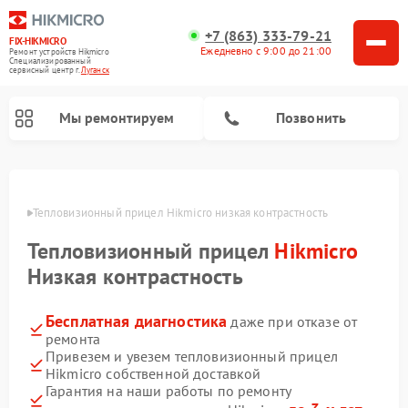
+7 (863) 333-79-21
FIX-HIKMICRO
Ежедневно с 9:00 до 21:00
Ремонт устройств Hikmicro
Специализированный
cервисный центр г.
Луганск
Мы ремонтируем
Позвонить
Ремонт тепловизионных монокуляров Hikmicro
анске
Тепловизионный прицел Hikmicro низкая контрастность
Тепловизионный прицел
Hikmicro
Низкая контрастность
Бесплатная диагностика
даже при отказе от
ремонта
Привезем и увезем тепловизионный прицел
Hikmicro собственной доставкой
Гарантия на наши работы по ремонту