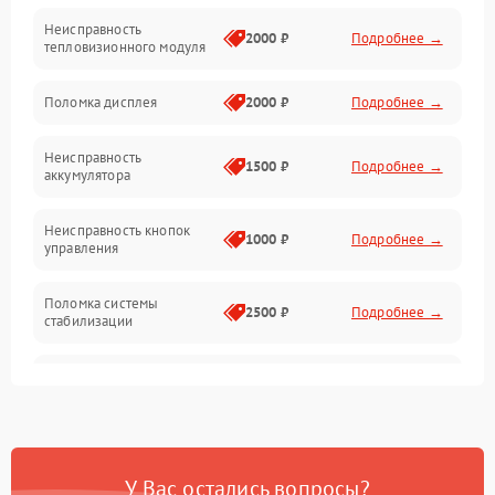
Неисправность
Матрица
2000 ₽
Подробнее →
тепловизионного модуля
Юстировка
Поломка дисплея
2000 ₽
Подробнее →
Механические повреждения
Неисправность
1500 ₽
Подробнее →
аккумулятора
Оптика
Неисправность кнопок
1000 ₽
Подробнее →
управления
Поломка системы
2500 ₽
Подробнее →
стабилизации
Повреждение системы
2500 ₽
Подробнее →
записи
Неисправность системы
1500 ₽
Подробнее →
Wi-Fi
У Вас остались вопросы?