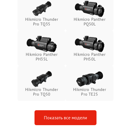
защиты от замыкания
Неисправность системы
1500 ₽
Подробнее →
Hikmicro Thunder
Hikmicro Panther
защиты от перегрева
Pro TQ35
PQ50L
Поломка системы защиты
1500 ₽
Подробнее →
от перенапряжения
Hikmicro Panther
Hikmicro Panther
Поломка системы защиты
1500 ₽
Подробнее →
PH35L
PH50L
от замыкания
Hikmicro Thunder
Hikmicro Thunder
Pro TQ50
Pro TE25
Показать все модели