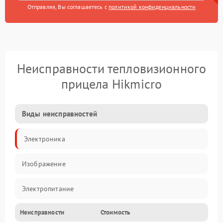
Отправляя, Вы соглашаетесь с
политикой конфиденциальности
Неисправности тепловизионного
прицела Hikmicro
Виды неисправностей
Электроника
Изображение
Электропитание
Неисправности
Стоимость
Измерения