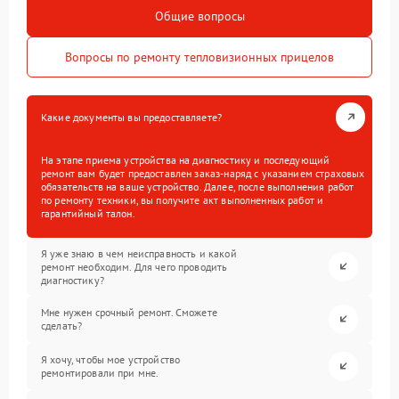
Общие вопросы
Вопросы по ремонту тепловизионных прицелов
Какие документы вы предоставляете?
На этапе приема устройства на диагностику и последующий
ремонт вам будет предоставлен заказ-наряд с указанием страховых
обязательств на ваше устройство. Далее, после выполнения работ
по ремонту техники, вы получите акт выполненных работ и
гарантийный талон.
Я уже знаю в чем неисправность и какой
ремонт необходим. Для чего проводить
диагностику?
Мне нужен срочный ремонт. Сможете
сделать?
Я хочу, чтобы мое устройство
ремонтировали при мне.