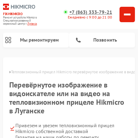
+7 (863) 333-79-21
FIX-HIKMICRO
Ежедневно с 9:00 до 21:00
Ремонт устройств Hikmicro
Специализированный
cервисный центр г.
Луганск
Мы ремонтируем
Позвонить
Ремонт тепловизионных монокуляров Hikmicro
анске
Тепловизионный прицел Hikmicro перевёрнутое изображение в видоис
Перевёрнутое изображение в
видоискателе или на видео на
тепловизионном прицеле Hikmicro
в Луганске
Привезем и увезем тепловизионный прицел
Hikmicro собственной доставкой
Гарантия на наши работы по ремонту