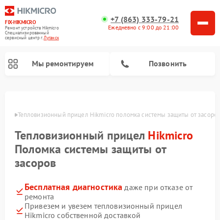
+7 (863) 333-79-21
FIX-HIKMICRO
Ежедневно с 9:00 до 21:00
Ремонт устройств Hikmicro
Специализированный
cервисный центр г.
Луганск
Мы ремонтируем
Позвонить
Ремонт тепловизионных монокуляров Hikmicro
анске
Тепловизионный прицел Hikmicro поломка системы защиты от засоро
Тепловизионный прицел
Hikmicro
Поломка системы защиты от
засоров
Бесплатная диагностика
даже при отказе от
ремонта
Привезем и увезем тепловизионный прицел
Hikmicro собственной доставкой