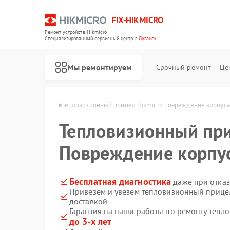
FIX-HIKMICRO
Ремонт устройств Hikmicro
Специализированный cервисный центр г.
Луганск
Мы ремонтируем
Срочный ремонт
Це
Hikmicro в Луганске
Тепловизионный прицел Hikmicro повреждение корпуса
Тепловизионный пр
Ремонт тепловизоров Hikmicro
Ремонт тепловизионных монокуляров Hikmicro
Повреждение корпу
Бесплатная диагностика
даже при отказ
Привезем и увезем тепловизионный прицел
доставкой
Гарантия на наши работы по ремонту тепл
до 3-х лет