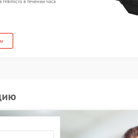
Hikmicro в течении часа
ны
цию