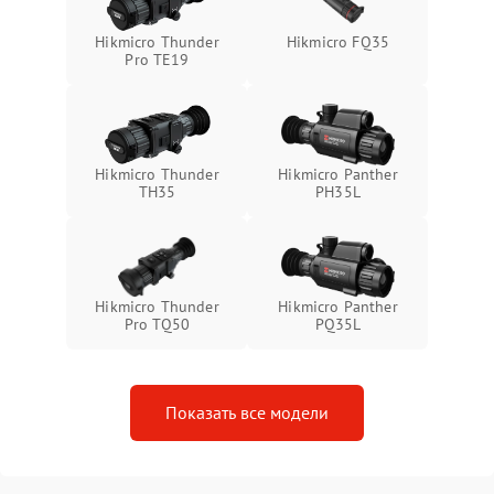
Неисправность системы
1500 ₽
Подробнее →
Hikmicro Thunder
Hikmicro FQ35
защиты от перегрева
Pro TE19
Поломка системы защиты
1500 ₽
Подробнее →
от перенапряжения
Hikmicro Thunder
Hikmicro Panther
Поломка системы защиты
1500 ₽
Подробнее →
TH35
PH35L
от замыкания
Hikmicro Thunder
Hikmicro Panther
Pro TQ50
PQ35L
Показать все модели