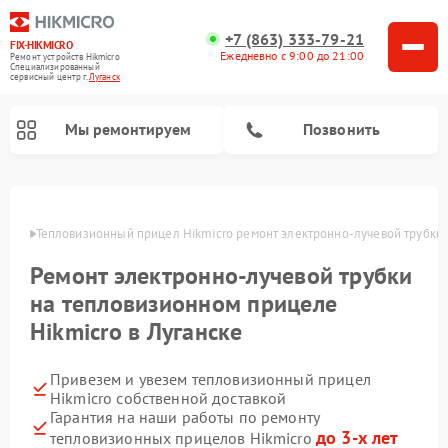
+7 (863) 333-79-21
FIX-HIKMICRO
Ежедневно с 9:00 до 21:00
Ремонт устройств Hikmicro
Специализированный
cервисный центр г.
Луганск
Мы ремонтируем
Позвонить
Ремонт тепловизионных монокуляров Hikmicro
анске
Тепловизионный прицел Hikmicro ремонт электронно-лучевой трубки
Ремонт электронно-лучевой трубки
на тепловизионном прицеле
Hikmicro в Луганске
Привезем и увезем тепловизионный прицел
Hikmicro собственной доставкой
Гарантия на наши работы по ремонту
до 3-х лет
тепловизионных прицелов Hikmicro