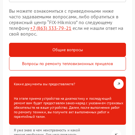
Вы можете ознакомиться с приведенными ниже
часто задаваемыми вопросами, либо обратиться в
сервисный центр “FIX-Hikmicro” по следующему
телефону
+7 (863) 333-79-21
если не нашли ответ на
свой вопрос.
Общие вопросы
Вопросы по ремонту тепловизионных прицелов
Какие документы вы предоставляете?
На этапе приема устройства на диагностику и последующий
ремонт вам будет предоставлен заказ-наряд с указанием страховых
обязательств на ваше устройство. Далее, после выполнения работ
по ремонту техники, вы получите акт выполненных работ и
гарантийный талон.
Я уже знаю в чем неисправность и какой
ремонт необходим. Для чего проводить