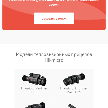
время
Повреждение системы
1500 ₽
Подробнее →
защиты от перегрузок
Заказать звонок
Неисправность системы
автоматического
1500 ₽
Подробнее →
отключения
Поломка системы защиты
1500 ₽
Подробнее →
от короткого замыкания
Модели тепловизионных прицелов
Hikmicro
Повреждение системы
1500 ₽
Подробнее →
защиты от перегрева
Неисправность системы
защиты от
1500 ₽
Подробнее →
перенапряжения
Hikmicro Panther
Hikmicro Thunder
PH50L
Pro TE25
Неисправность системы
1500 ₽
Подробнее →
защиты от замыкания