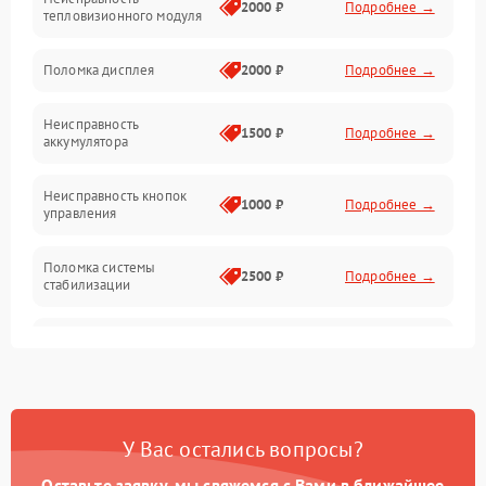
Матрица
2000 ₽
Подробнее →
тепловизионного модуля
Юстировка
Поломка дисплея
2000 ₽
Подробнее →
Механические повреждения
Неисправность
1500 ₽
Подробнее →
аккумулятора
Оптика
Неисправность кнопок
1000 ₽
Подробнее →
управления
Поломка системы
2500 ₽
Подробнее →
стабилизации
Повреждение системы
2500 ₽
Подробнее →
записи
Неисправность системы
1500 ₽
Подробнее →
Wi-Fi
У Вас остались вопросы?
Поломка системы GPS
2000 ₽
Подробнее →
Оставьте заявку, мы свяжемся с Вами в ближайшее