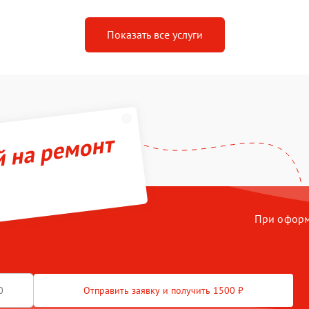
Показать все услуги
й на ремонт
При оформл
Отправить заявку и получить 1500 ₽