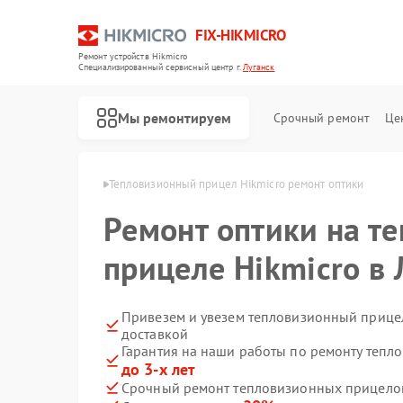
FIX-HIKMICRO
Ремонт устройств Hikmicro
Специализированный cервисный центр г.
Луганск
Мы ремонтируем
Срочный ремонт
Це
Hikmicro в Луганске
Тепловизионный прицел Hikmicro ремонт оптики
Ремонт оптики на т
Ремонт тепловизоров Hikmicro
Ремонт тепловизионных монокуляров Hikmicro
прицеле Hikmicro в 
Привезем и увезем тепловизионный прицел
доставкой
Гарантия на наши работы по ремонту тепл
до 3-х лет
Срочный ремонт тепловизионных прицелов 