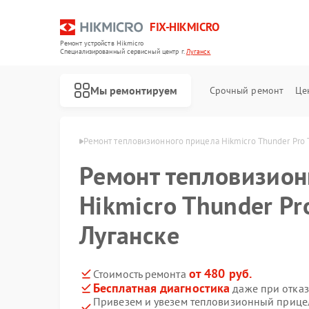
FIX-HIKMICRO
Ремонт устройств Hikmicro
Специализированный cервисный центр г.
Луганск
Мы ремонтируем
Срочный ремонт
Це
Hikmicro в Луганске
Ремонт тепловизионного прицела Hikmicro Thunder Pro 
Ремонт тепловизион
Ремонт тепловизоров Hikmicro
Ремонт тепловизионных монокуляров Hikmicro
Hikmicro Thunder Pr
Луганске
от 480 руб.
Стоимость ремонта
Бесплатная диагностика
даже при отказ
Привезем и увезем тепловизионный прицел