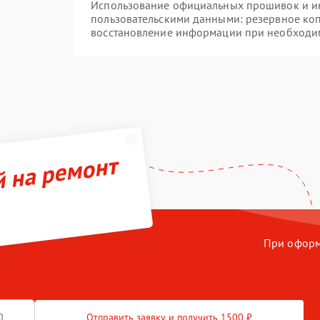
Использование официальных прошивок и инс
пользовательскими данными: резервное ко
восстановление информации при необходи
й на ремонт
При оформл
Отправить заявку и получить 1500 ₽