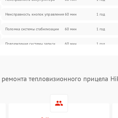
Неисправность кнопок управления
60 мин
1 год
Поломка системы стабилизации
60 мин
1 год
Повреждение системы записи
60 мин
1 год
Неисправность системы Wi-Fi
60 мин
1 год
Поломка системы GPS
60 мин
1 год
 ремонта тепловизионного прицела Hi
Повреждение системы защиты от
60 мин
1 год
перегрузок
Неисправность системы
60 мин
1 год
автоматического отключения