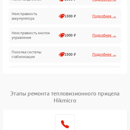
Механические повреждения
Неисправность
1500 ₽
Подробнее →
аккумулятора
Оптика
Неисправность кнопок
1000 ₽
Подробнее →
управления
Поломка системы
2500 ₽
Подробнее →
стабилизации
Повреждение системы
2500 ₽
Подробнее →
записи
Неисправность системы
Этапы ремонта тепловизионного прицела
1500 ₽
Подробнее →
Wi-Fi
Hikmicro
Поломка системы GPS
2000 ₽
Подробнее →
Повреждение системы
1500 ₽
Подробнее →
защиты от перегрузок