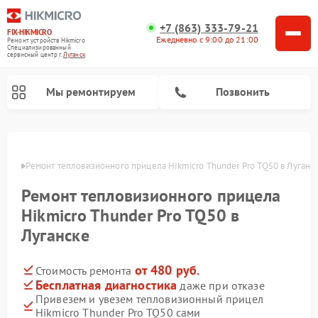
+7 (863) 333-79-21
FIX-HIKMICRO
Ежедневно с 9:00 до 21:00
Ремонт устройств Hikmicro
Специализированный
cервисный центр г.
Луганск
Мы ремонтируем
Позвонить
Ремонт тепловизионных монокуляров Hikmicro
анске
Ремонт тепловизионного прицела Hikmicro Thunder Pro TQ50 в Луганс
Ремонт тепловизионного прицела
Hikmicro Thunder Pro TQ50 в
Луганске
от 480 руб.
Стоимость ремонта
Бесплатная диагностика
даже при отказе
Привезем и увезем тепловизионный прицел
Hikmicro Thunder Pro TQ50 сами