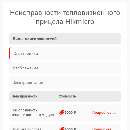
Неисправности тепловизионного
прицела Hikmicro
Виды неисправностей
Электроника
Изображение
Электропитание
Неисправности
Стоимость
Измерения
Неисправность
Матрица
2000 ₽
Подробнее →
тепловизионного модуля
Юстировка
Поломка дисплея
2000 ₽
Подробнее →