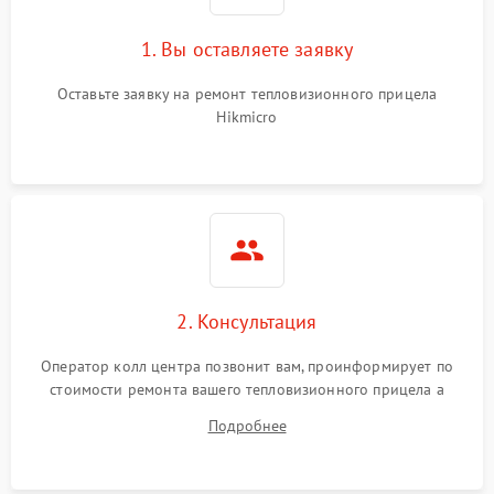
1. Вы оставляете заявку
Неисправность системы
автоматического
1500 ₽
Подробнее →
отключения
Оставьте заявку на ремонт тепловизионного прицела
Hikmicro
Поломка системы защиты
1500 ₽
Подробнее →
от короткого замыкания
Повреждение системы
1500 ₽
Подробнее →
защиты от перегрева
Неисправность системы
защиты от
1500 ₽
Подробнее →
2. Консультация
перенапряжения
Оператор колл центра позвонит вам, проинформирует по
Неисправность системы
1500 ₽
Подробнее →
стоимости ремонта вашего тепловизионного прицела а
защиты от замыкания
также ответит на все ваши вопросы.
Подробнее
Неисправность системы
1500 ₽
Подробнее →
защиты от перегрева