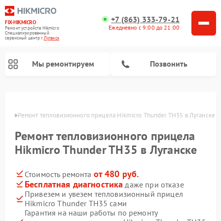
+7 (863) 333-79-21
FIX-HIKMICRO
Ежедневно с 9:00 до 21:00
Ремонт устройств Hikmicro
Специализированный
cервисный центр г.
Луганск
Мы ремонтируем
Позвонить
Ремонт тепловизионных монокуляров Hikmicro
анске
Ремонт тепловизионного прицела Hikmicro Thunder TH35 в Луганске
Ремонт тепловизионного прицела
Hikmicro Thunder TH35 в Луганске
от 480 руб.
Стоимость ремонта
Бесплатная диагностика
даже при отказе
Привезем и увезем тепловизионный прицел
Hikmicro Thunder TH35 сами
Гарантия на наши работы по ремонту