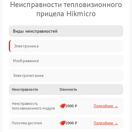
Неисправности тепловизионного
прицела Hikmicro
Виды неисправностей
Электроника
Изображение
Электропитание
Неисправности
Стоимость
Измерения
Неисправность
Матрица
2000 ₽
Подробнее →
тепловизионного модуля
Юстировка
Поломка дисплея
2000 ₽
Подробнее →