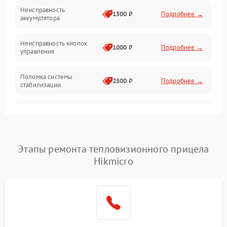
Механические повреждения
Неисправность
1500 ₽
Подробнее →
аккумулятора
Оптика
Неисправность кнопок
1000 ₽
Подробнее →
управления
Поломка системы
2500 ₽
Подробнее →
стабилизации
Повреждение системы
2500 ₽
Подробнее →
записи
Неисправность системы
Этапы ремонта тепловизионного прицела
1500 ₽
Подробнее →
Wi-Fi
Hikmicro
Поломка системы GPS
2000 ₽
Подробнее →
Повреждение системы
1500 ₽
Подробнее →
защиты от перегрузок