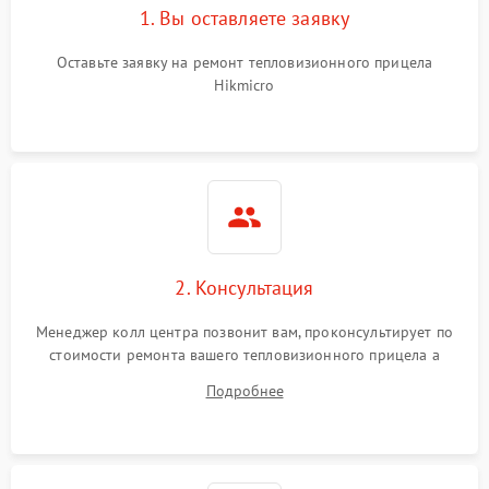
1. Вы оставляете заявку
Неисправность системы
автоматического
1500 ₽
Подробнее →
отключения
Оставьте заявку на ремонт тепловизионного прицела
Hikmicro
Поломка системы защиты
1500 ₽
Подробнее →
от короткого замыкания
Повреждение системы
1500 ₽
Подробнее →
защиты от перегрева
Неисправность системы
защиты от
1500 ₽
Подробнее →
2. Консультация
перенапряжения
Менеджер колл центра позвонит вам, проконсультирует по
Неисправность системы
1500 ₽
Подробнее →
стоимости ремонта вашего тепловизионного прицела а
защиты от замыкания
также ответит на все ваши вопросы.
Подробнее
Неисправность системы
1500 ₽
Подробнее →
защиты от перегрева
Поломка системы защиты