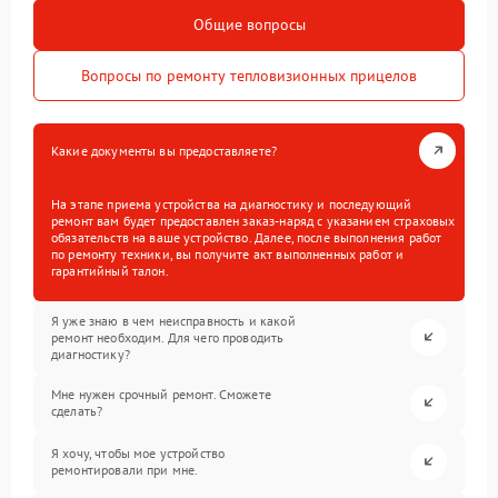
Общие вопросы
Вопросы по ремонту тепловизионных прицелов
Какие документы вы предоставляете?
На этапе приема устройства на диагностику и последующий
ремонт вам будет предоставлен заказ-наряд с указанием страховых
обязательств на ваше устройство. Далее, после выполнения работ
по ремонту техники, вы получите акт выполненных работ и
гарантийный талон.
Я уже знаю в чем неисправность и какой
ремонт необходим. Для чего проводить
диагностику?
Мне нужен срочный ремонт. Сможете
сделать?
Я хочу, чтобы мое устройство
ремонтировали при мне.