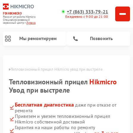
+7 (863) 333-79-21
FIX-HIKMICRO
Ежедневно с 9:00 до 21:00
Ремонт устройств Hikmicro
Специализированный
cервисный центр г.
Луганск
Мы ремонтируем
Позвонить
Ремонт тепловизионных монокуляров Hikmicro
анске
Тепловизионный прицел Hikmicro увод при выстреле
Тепловизионный прицел
Hikmicro
Увод при выстреле
Бесплатная диагностика
даже при отказе от
ремонта
Привезем и увезем тепловизионный прицел
Hikmicro собственной доставкой
Гарантия на наши работы по ремонту