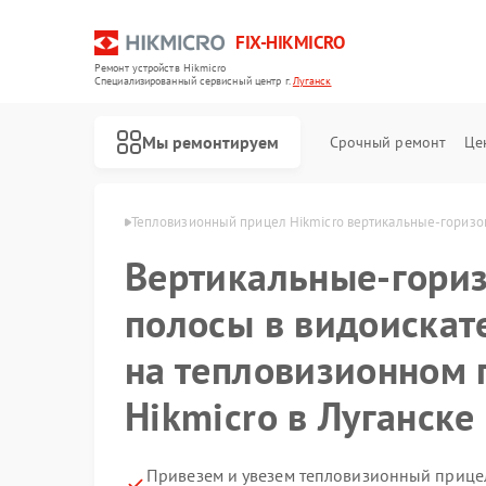
FIX-HIKMICRO
Ремонт устройств Hikmicro
Специализированный cервисный центр г.
Луганск
Мы ремонтируем
Срочный ремонт
Це
Hikmicro в Луганске
Тепловизионный прицел Hikmicro вертикальные-горизон
Вертикальные-гори
Ремонт тепловизоров Hikmicro
Ремонт тепловизионных монокуляров Hikmicro
полосы в видоискат
на тепловизионном 
Hikmicro в Луганске
Привезем и увезем тепловизионный прицел