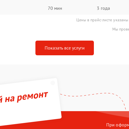
70 мин
3 года
Цены в прайс-листе указаны
Мы прове
Показать все услуги
й на ремонт
При оформл