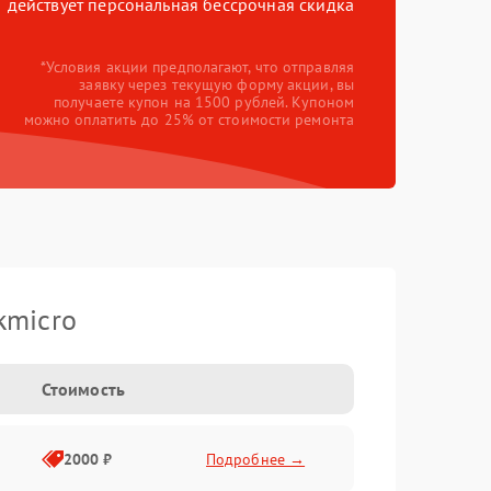
действует персональная бессрочная скидка
*Условия акции предполагают, что отправляя
заявку через текущую форму акции, вы
получаете купон на 1500 рублей. Купоном
можно оплатить до 25% от стоимости ремонта
kmicro
Стоимость
2000 ₽
Подробнее →