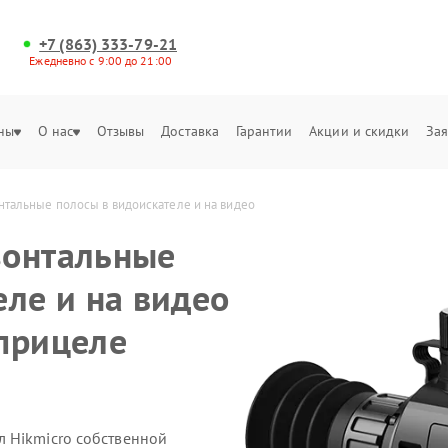
+7 (863) 333-79-21
Ежедневно с 9:00 до 21:00
ны
О нас
Отзывы
Доставка
Гарантии
Акции и скидки
Зая
тальные полосы в видоискателе и на видео 
зонтальные
еле и на видео
прицеле
 Hikmicro собственной