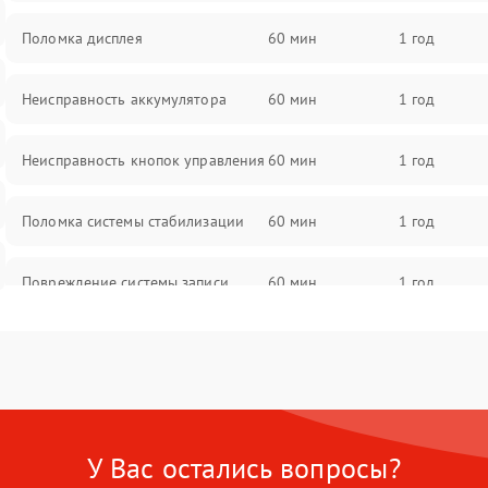
Поломка дисплея
60 мин
1 год
Неисправность аккумулятора
60 мин
1 год
Неисправность кнопок управления
60 мин
1 год
Поломка системы стабилизации
60 мин
1 год
Повреждение системы записи
60 мин
1 год
Неисправность системы Wi-Fi
60 мин
1 год
Поломка системы GPS
60 мин
1 год
У Вас остались вопросы?
Повреждение системы защиты от
60 мин
1 год
перегрузок