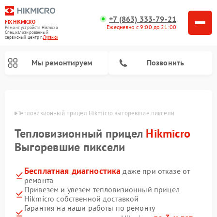
+7 (863) 333-79-21
FIX-HIKMICRO
Ежедневно с 9:00 до 21:00
Ремонт устройств Hikmicro
Специализированный
cервисный центр г.
Луганск
Мы ремонтируем
Позвонить
Ремонт тепловизионных монокуляров Hikmicro
анске
Тепловизионный прицел Hikmicro выгоревшие пиксели
Тепловизионный прицел
Hikmicro
Выгоревшие пиксели
Бесплатная диагностика
даже при отказе от
ремонта
Привезем и увезем тепловизионный прицел
Hikmicro собственной доставкой
Гарантия на наши работы по ремонту