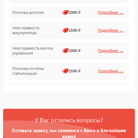
Юстировка
Поломка дисплея
2000 ₽
Подробнее →
Механические повреждения
Неисправность
1500 ₽
Подробнее →
аккумулятора
Оптика
Неисправность кнопок
1000 ₽
Подробнее →
управления
Поломка системы
2500 ₽
Подробнее →
стабилизации
Повреждение системы
2500 ₽
Подробнее →
записи
Неисправность системы
1500 ₽
Подробнее →
Wi-Fi
У Вас остались вопросы?
Поломка системы GPS
2000 ₽
Подробнее →
Оставьте заявку, мы свяжемся с Вами в ближайшее
время