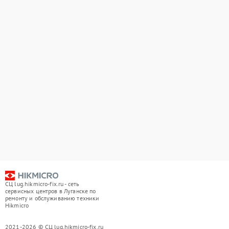
СЦ lug.hikmicro-fix.ru - сеть
сервисных центров в Луганске по
ремонту и обслуживанию техники
Hikmicro
2021-2026 © СЦ lug.hikmicro-fix.ru