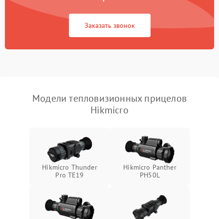
Повреждение системы
1500 ₽
Подробнее →
защиты от перегрузок
Заказать звонок
Неисправность системы
автоматического
1500 ₽
Подробнее →
отключения
Поломка системы защиты
1500 ₽
Подробнее →
от короткого замыкания
Модели тепловизионных прицелов
Hikmicro
Повреждение системы
1500 ₽
Подробнее →
защиты от перегрева
Неисправность системы
защиты от
1500 ₽
Подробнее →
перенапряжения
Hikmicro Thunder
Hikmicro Panther
Pro TE19
PH50L
Неисправность системы
1500 ₽
Подробнее →
защиты от замыкания