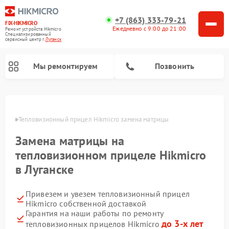
+7 (863) 333-79-21
FIX-HIKMICRO
Ежедневно с 9:00 до 21:00
Ремонт устройств Hikmicro
Специализированный
cервисный центр г.
Луганск
Мы ремонтируем
Позвонить
Ремонт тепловизионных монокуляров Hikmicro
анске
Тепловизионный прицел Hikmicro замена матрицы
Замена матрицы на
тепловизионном прицеле Hikmicro
в Луганске
Привезем и увезем тепловизионный прицел
Hikmicro собственной доставкой
Гарантия на наши работы по ремонту
до 3-х лет
тепловизионных прицелов Hikmicro