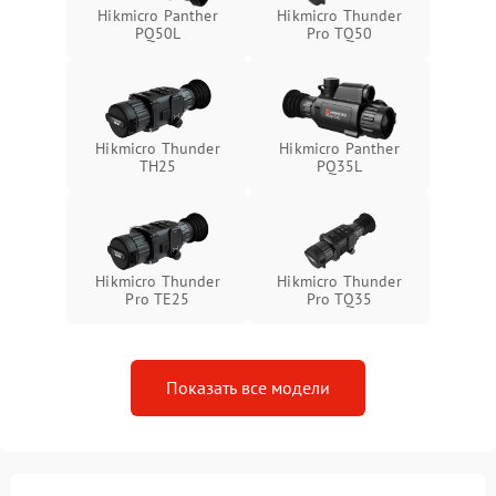
Неисправность системы
1500 ₽
Подробнее →
Hikmicro Panther
Hikmicro Thunder
защиты от перегрева
PQ50L
Pro TQ50
Поломка системы защиты
1500 ₽
Подробнее →
от перенапряжения
Hikmicro Thunder
Hikmicro Panther
Поломка системы защиты
1500 ₽
Подробнее →
TH25
PQ35L
от замыкания
Hikmicro Thunder
Hikmicro Thunder
Pro TE25
Pro TQ35
Показать все модели