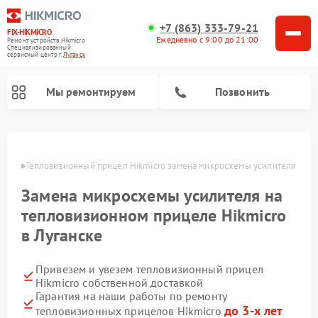
+7 (863) 333-79-21
FIX-HIKMICRO
Ежедневно с 9:00 до 21:00
Ремонт устройств Hikmicro
Специализированный
cервисный центр г.
Луганск
Мы ремонтируем
Позвонить
Ремонт тепловизионных монокуляров Hikmicro
анске
Тепловизионный прицел Hikmicro замена микросхемы усилителя
Замена микросхемы усилителя на
тепловизионном прицеле Hikmicro
в Луганске
Привезем и увезем тепловизионный прицел
Hikmicro собственной доставкой
Гарантия на наши работы по ремонту
до 3-х лет
тепловизионных прицелов Hikmicro