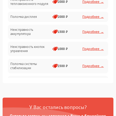
Матрица
2000 ₽
Подробнее →
тепловизионного модуля
Юстировка
Поломка дисплея
2000 ₽
Подробнее →
Механические повреждения
Неисправность
1500 ₽
Подробнее →
аккумулятора
Оптика
Неисправность кнопок
1000 ₽
Подробнее →
управления
Поломка системы
2500 ₽
Подробнее →
стабилизации
Повреждение системы
2500 ₽
Подробнее →
записи
Неисправность системы
1500 ₽
Подробнее →
Wi-Fi
У Вас остались вопросы?
Поломка системы GPS
2000 ₽
Подробнее →
Оставьте заявку, мы свяжемся с Вами в ближайшее