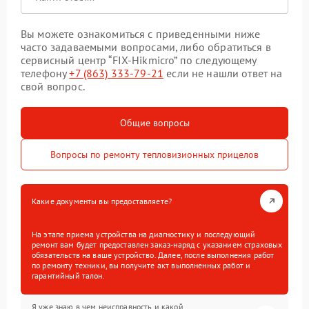
Вы можете ознакомиться с приведенными ниже
часто задаваемыми вопросами, либо обратиться в
сервисный центр “FIX-Hikmicro” по следующему
телефону
+7 (863) 333-79-21
если не нашли ответ на
свой вопрос.
Общие вопросы
Вопросы по ремонту тепловизионных прицелов
Какие документы вы предоставляете?
На этапе приема устройства на диагностику и последующий
ремонт вам будет предоставлен заказ-наряд с указанием страховых
обязательств на ваше устройство. Далее, после выполнения работ
по ремонту техники, вы получите акт выполненных работ и
гарантийный талон.
Я уже знаю в чем неисправность и какой