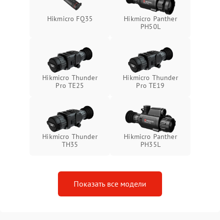
Неисправность системы
1500 ₽
Подробнее →
Hikmicro FQ35
Hikmicro Panther
защиты от перегрева
PH50L
Поломка системы защиты
1500 ₽
Подробнее →
от перенапряжения
Hikmicro Thunder
Hikmicro Thunder
Поломка системы защиты
1500 ₽
Подробнее →
Pro TE25
Pro TE19
от замыкания
Hikmicro Thunder
Hikmicro Panther
TH35
PH35L
Показать все модели