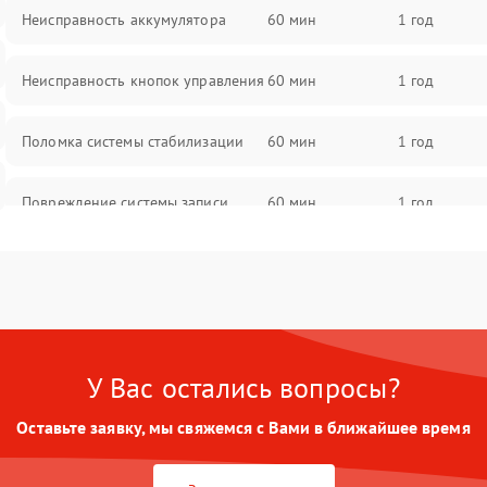
Неисправность аккумулятора
60 мин
1 год
Неисправность кнопок управления
60 мин
1 год
Поломка системы стабилизации
60 мин
1 год
Повреждение системы записи
60 мин
1 год
Неисправность системы Wi-Fi
60 мин
1 год
Поломка системы GPS
60 мин
1 год
У Вас остались вопросы?
Повреждение системы защиты от
60 мин
1 год
перегрузок
Оставьте заявку, мы свяжемся с Вами в ближайшее время
Неисправность системы
60 мин
1 год
автоматического отключения