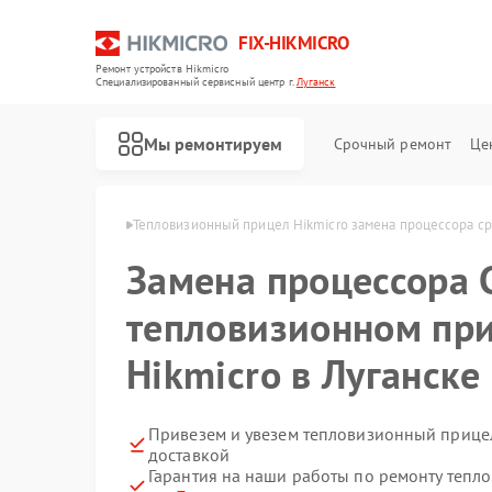
FIX-HIKMICRO
Ремонт устройств Hikmicro
Специализированный cервисный центр г.
Луганск
Мы ремонтируем
Срочный ремонт
Це
Hikmicro в Луганске
Тепловизионный прицел Hikmicro замена процессора c
Замена процессора 
Ремонт тепловизоров Hikmicro
Ремонт тепловизионных монокуляров Hikmicro
тепловизионном пр
Hikmicro в Луганске
Привезем и увезем тепловизионный прицел
доставкой
Гарантия на наши работы по ремонту тепл