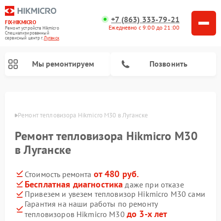
+7 (863) 333-79-21
FIX-HIKMICRO
Ежедневно с 9:00 до 21:00
Ремонт устройств Hikmicro
Специализированный
cервисный центр г.
Луганск
Мы ремонтируем
Позвонить
Ремонт тепловизионных прицелов Hikmicro
Ремонт тепловизионных монокуляров Hikmicro
анске
Ремонт тепловизора Hikmicro M30 в Луганске
Ремонт тепловизора Hikmicro M30
в Луганске
от 480 руб.
Стоимость ремонта
Бесплатная диагностика
даже при отказе
Привезем и увезем тепловизор Hikmicro M30 сами
Гарантия на наши работы по ремонту
до 3-х лет
тепловизоров Hikmicro M30