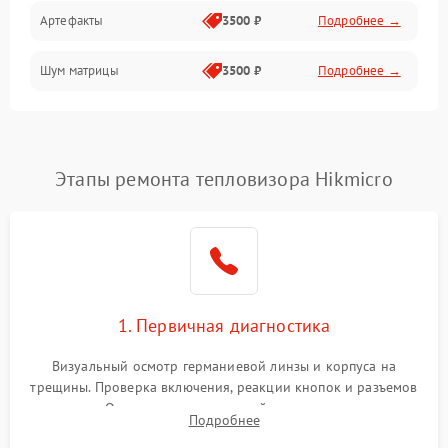
Артефакты
3500 ₽
Подробнее →
Матрица
Шум матрицы
3500 ₽
Подробнее →
Проблемы питания
Температурные проблемы
Сбои коммуникаций и интерфейсов
Этапы ремонта тепловизора Hikmicro
Программные сбои
Проблемы с объективом
1. Первичная диагностика
Экран (дисплей)
Визуальный осмотр германиевой линзы и корпуса на
трещины. Проверка включения, реакции кнопок и разъемов
зарядки. Оценка вывода тепловой сигнатуры на экран,
Подробнее
проверка базовых функций и считывание системных