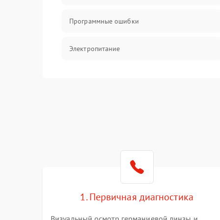
Программные ошибки
Электропитание
Измерения
Матрица
Проблемы питания
Температурные проблемы
Сбои коммуникаций и интерфейсов
1. Первичная диагностика
Программные сбои
Визуальный осмотр германиевой линзы и