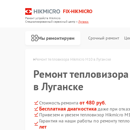
FIX-HIKMICRO
Ремонт устройств Hikmicro
Специализированный cервисный центр г.
Луганск
Мы ремонтируем
Срочный ремонт
Це
Hikmicro в Луганске
Ремонт тепловизора Hikmicro M10 в Луганске
Ремонт тепловизора
Ремонт тепловизионных прицелов Hikmicro
Ремонт тепловизионных монокуляров Hikmicro
в Луганске
от 480 руб.
Стоимость ремонта
Бесплатная диагностика
даже при отказ
Привезем и увезем тепловизор Hikmicro M
Гарантия на наши работы по ремонту тепл
лет