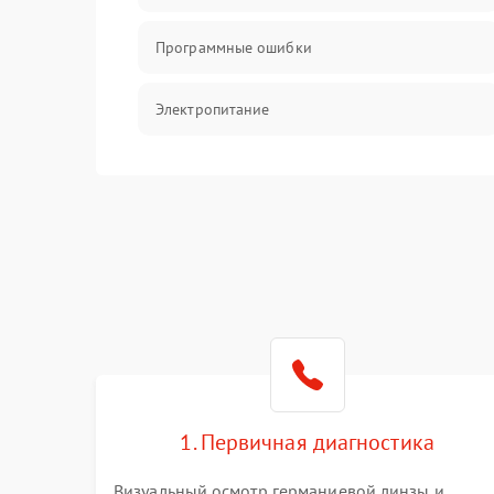
Программные ошибки
Электропитание
Измерения
Матрица
Проблемы питания
Температурные проблемы
Сбои коммуникаций и интерфейсов
1. Первичная диагностика
Программные сбои
Визуальный осмотр германиевой линзы и