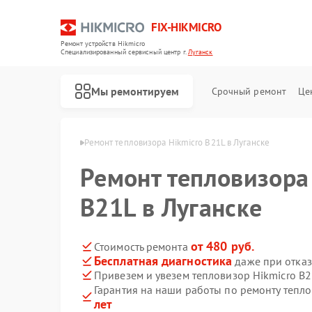
FIX-HIKMICRO
Ремонт устройств Hikmicro
Специализированный cервисный центр г.
Луганск
Мы ремонтируем
Срочный ремонт
Це
Hikmicro в Луганске
Ремонт тепловизора Hikmicro B21L в Луганске
Ремонт тепловизора
Ремонт тепловизионных прицелов Hikmicro
Ремонт тепловизионных монокуляров Hikmicro
B21L в Луганске
от 480 руб.
Стоимость ремонта
Бесплатная диагностика
даже при отказ
Привезем и увезем тепловизор Hikmicro B2
Гарантия на наши работы по ремонту тепл
лет