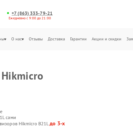
+7 (863) 333-79-21
Ежедневно с 9:00 до 21:00
ны
О нас
Отзывы
Доставка
Гарантии
Акции и скидки
Зая
 Hikmicro
е
1L сами
до 3-х
овизоров Hikmicro B21L