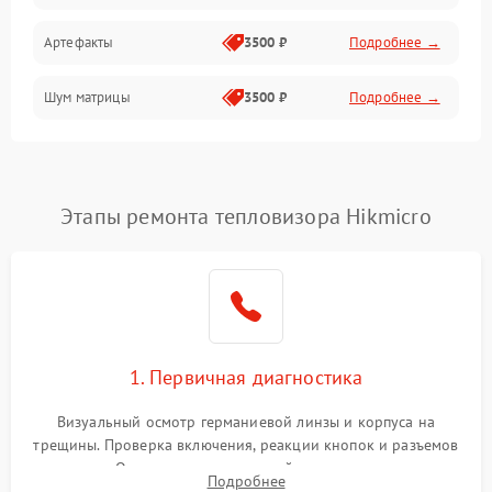
Артефакты
3500 ₽
Подробнее →
Матрица
Шум матрицы
3500 ₽
Подробнее →
Проблемы питания
Температурные проблемы
Сбои коммуникаций и интерфейсов
Этапы ремонта тепловизора Hikmicro
Программные сбои
Проблемы с объективом
1. Первичная диагностика
Экран (дисплей)
Визуальный осмотр германиевой линзы и корпуса на
трещины. Проверка включения, реакции кнопок и разъемов
зарядки. Оценка вывода тепловой сигнатуры на экран,
Подробнее
проверка базовых функций и считывание системных