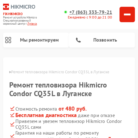
+7 (863) 333-79-21
FIX-HIKMICRO
Ежедневно с 9:00 до 21:00
Ремонт устройств Hikmicro
Специализированный
cервисный центр г.
Луганск
Мы ремонтируем
Позвонить
Ремонт тепловизионных прицелов Hikmicro
Ремонт тепловизионных монокуляров Hikmicro
анске
Ремонт тепловизора Hikmicro Condor CQ35L в Луганске
Ремонт тепловизора Hikmicro
Condor CQ35L в Луганске
от 480 руб.
Стоимость ремонта
Бесплатная диагностика
даже при отказе
Привезем и увезем тепловизор Hikmicro Condor
CQ35L сами
Гарантия на наши работы по ремонту