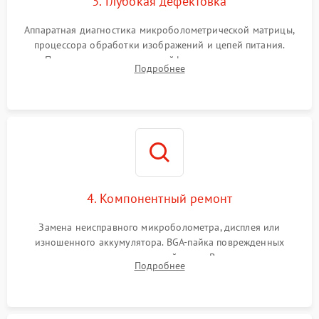
3. Глубокая дефектовка
Аппаратная диагностика микроболометрической матрицы,
процессора обработки изображений и цепей питания.
Проверка целостности шлейфов, модуля памяти и
Подробнее
интерфейсов связи. Выявление сгоревших SMD-компонентов
на плате.
4. Компонентный ремонт
Замена неисправного микроболометра, дисплея или
изношенного аккумулятора. BGA-пайка поврежденных
контроллеров на материнской плате. Восстановление
Подробнее
разъемов и кнопок, замена поврежденных элементов
корпуса.