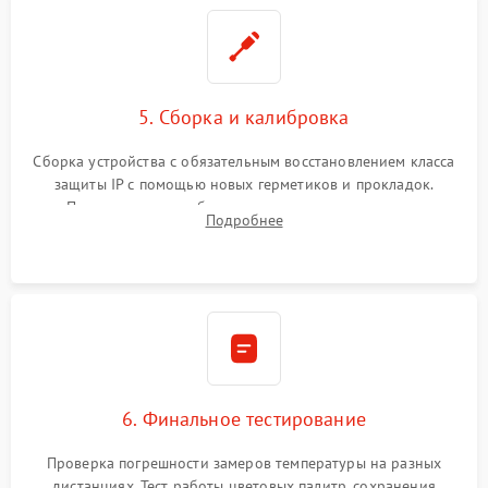
5. Сборка и калибровка
Сборка устройства с обязательным восстановлением класса
защиты IP с помощью новых герметиков и прокладок.
Программная калибровка матрицы по эталонному
Подробнее
абсолютно черному телу для точного измерения температур.
6. Финальное тестирование
Проверка погрешности замеров температуры на разных
дистанциях. Тест работы цветовых палитр, сохранения