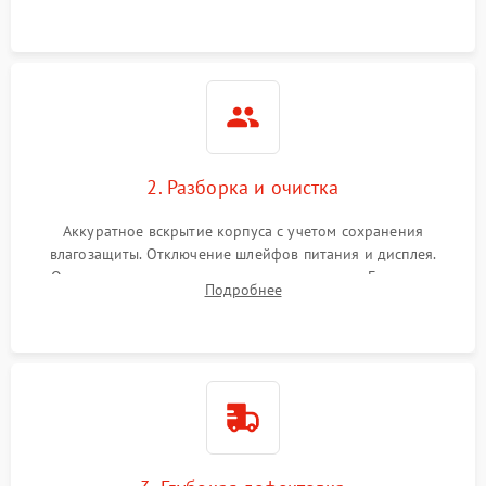
ошибок.
2. Разборка и очистка
Аккуратное вскрытие корпуса с учетом сохранения
влагозащиты. Отключение шлейфов питания и дисплея.
Очистка внутренних плат от окислов и пыли. Бережная
Подробнее
обработка германиевого объектива специализированными
растворами.