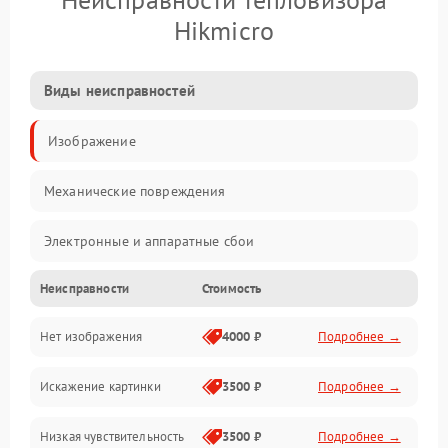
Hikmicro
Виды неисправностей
Изображение
Механические повреждения
Электронные и аппаратные сбои
Неисправности
Стоимость
Неисправности сенсора и оптики
Нет изображения
4000 ₽
Подробнее →
Программные ошибки
Искажение картинки
3500 ₽
Подробнее →
Электропитание
Низкая чувствительность
3500 ₽
Подробнее →
Измерения