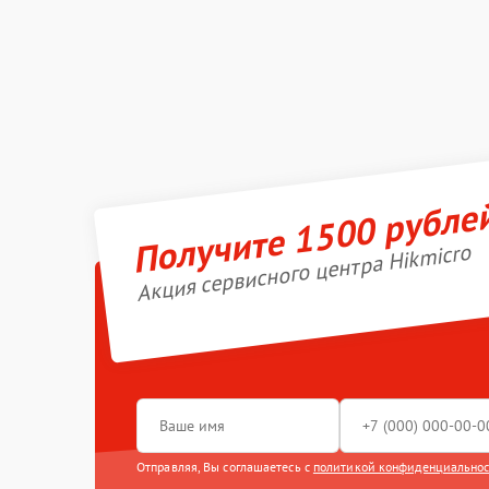
Получите 1500 рубле
Акция сервисного центра Hikmicro
Отправляя, Вы соглашаетесь с
политикой конфиденциально