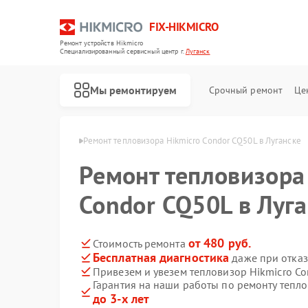
FIX-HIKMICRO
Ремонт устройств Hikmicro
Специализированный cервисный центр г.
Луганск
Мы ремонтируем
Срочный ремонт
Це
Hikmicro в Луганске
Ремонт тепловизора Hikmicro Condor CQ50L в Луганске
Ремонт тепловизора
Ремонт тепловизионных прицелов Hikmicro
Ремонт тепловизионных монокуляров Hikmicro
Condor CQ50L в Луг
от 480 руб.
Стоимость ремонта
Бесплатная диагностика
даже при отказ
Привезем и увезем тепловизор Hikmicro C
Гарантия на наши работы по ремонту тепл
до 3-х лет