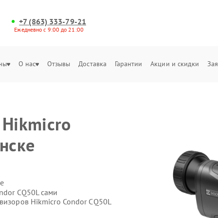
+7 (863) 333-79-21
Ежедневно с 9:00 до 21:00
ны
О нас
Отзывы
Доставка
Гарантии
Акции и скидки
Зая
 Hikmicro
анске
е
ondor CQ50L сами
овизоров Hikmicro Condor CQ50L