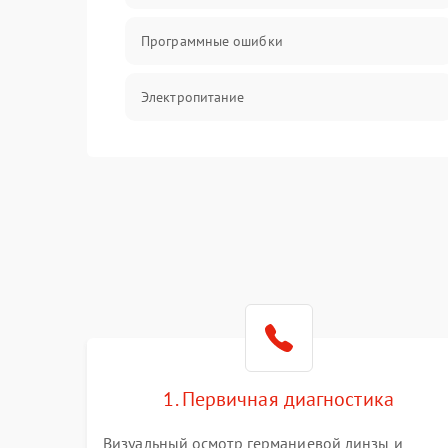
Программные ошибки
Электропитание
Измерения
Матрица
Проблемы питания
Температурные проблемы
Сбои коммуникаций и интерфейсов
1. Первичная диагностика
Программные сбои
Визуальный осмотр германиевой линзы и