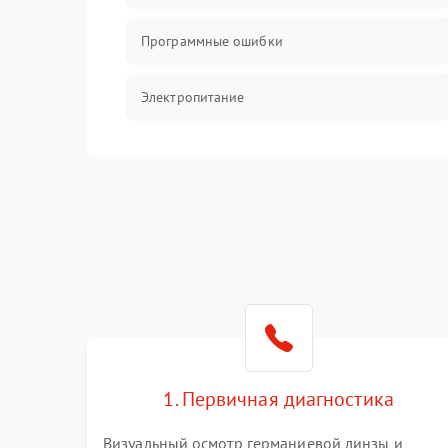
Программные ошибки
Электропитание
Измерения
Матрица
Проблемы питания
Температурные проблемы
Сбои коммуникаций и интерфейсов
1. Первичная диагностика
Программные сбои
Визуальный осмотр германиевой линзы и