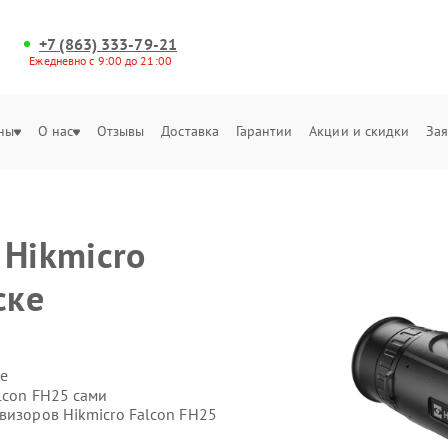
+7 (863) 333-79-21
Ежедневно с 9:00 до 21:00
ны
О нас
Отзывы
Доставка
Гарантии
Акции и скидки
Зая
 Hikmicro
ске
е
lcon FH25 сами
визоров Hikmicro Falcon FH25