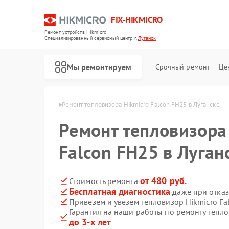
FIX-HIKMICRO
Ремонт устройств Hikmicro
Специализированный cервисный центр г.
Луганск
Мы ремонтируем
Срочный ремонт
Це
Hikmicro в Луганске
Ремонт тепловизора Hikmicro Falcon FH25 в Луганске
Ремонт тепловизора
Ремонт тепловизионных прицелов Hikmicro
Ремонт тепловизионных монокуляров Hikmicro
Falcon FH25 в Луган
от 480 руб.
Стоимость ремонта
Бесплатная диагностика
даже при отказ
Привезем и увезем тепловизор Hikmicro Fa
Гарантия на наши работы по ремонту тепло
до 3-х лет