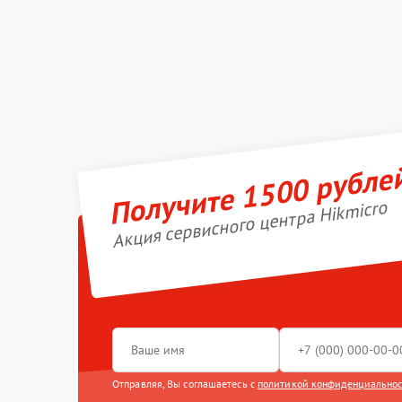
Получите 1500 рубле
Акция сервисного центра Hikmicro
Отправляя, Вы соглашаетесь с
политикой конфиденциально