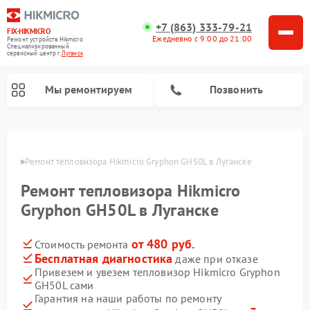
+7 (863) 333-79-21
FIX-HIKMICRO
Ежедневно с 9:00 до 21:00
Ремонт устройств Hikmicro
Специализированный
cервисный центр г.
Луганск
Мы ремонтируем
Позвонить
Ремонт тепловизионных прицелов Hikmicro
Ремонт тепловизионных монокуляров Hikmicro
анске
Ремонт тепловизора Hikmicro Gryphon GH50L в Луганске
Ремонт тепловизора Hikmicro
Gryphon GH50L в Луганске
от 480 руб.
Стоимость ремонта
Бесплатная диагностика
даже при отказе
Привезем и увезем тепловизор Hikmicro Gryphon
GH50L сами
Гарантия на наши работы по ремонту