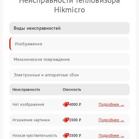
Hikmicro
Виды неисправностей
Изображение
Механические повреждения
Электронные и аппаратные сбои
Неисправности
Стоимость
Неисправности сенсора и оптики
Нет изображения
4000 ₽
Подробнее →
Программные ошибки
Искажение картинки
3500 ₽
Подробнее →
Электропитание
Низкая чувствительность
3500 ₽
Подробнее →
Измерения