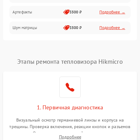
Артефакты
3500 ₽
Подробнее →
Матрица
Шум матрицы
3500 ₽
Подробнее →
Проблемы питания
Температурные проблемы
Сбои коммуникаций и интерфейсов
Этапы ремонта тепловизора Hikmicro
Программные сбои
Проблемы с объективом
1. Первичная диагностика
Экран (дисплей)
Визуальный осмотр германиевой линзы и корпуса на
трещины. Проверка включения, реакции кнопок и разъемов
зарядки. Оценка вывода тепловой сигнатуры на экран,
Подробнее
проверка базовых функций и считывание системных