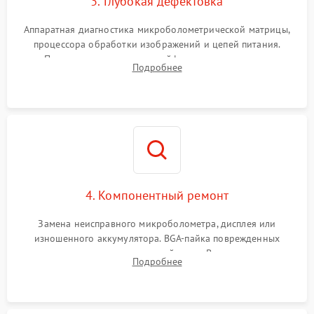
3. Глубокая дефектовка
Аппаратная диагностика микроболометрической матрицы,
процессора обработки изображений и цепей питания.
Проверка целостности шлейфов, модуля памяти и
Подробнее
интерфейсов связи. Выявление сгоревших SMD-компонентов
на плате.
4. Компонентный ремонт
Замена неисправного микроболометра, дисплея или
изношенного аккумулятора. BGA-пайка поврежденных
контроллеров на материнской плате. Восстановление
Подробнее
разъемов и кнопок, замена поврежденных элементов
корпуса.