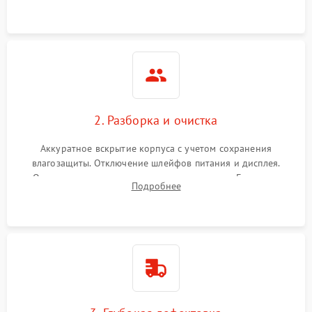
ошибок.
2. Разборка и очистка
Аккуратное вскрытие корпуса с учетом сохранения
влагозащиты. Отключение шлейфов питания и дисплея.
Очистка внутренних плат от окислов и пыли. Бережная
Подробнее
обработка германиевого объектива специализированными
растворами.