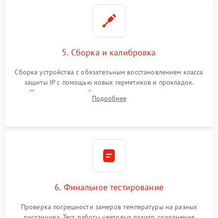
5. Сборка и калибровка
Сборка устройства с обязательным восстановлением класса
защиты IP с помощью новых герметиков и прокладок.
Программная калибровка матрицы по эталонному
Подробнее
абсолютно черному телу для точного измерения температур.
6. Финальное тестирование
Проверка погрешности замеров температуры на разных
дистанциях. Тест работы цветовых палитр, сохранения