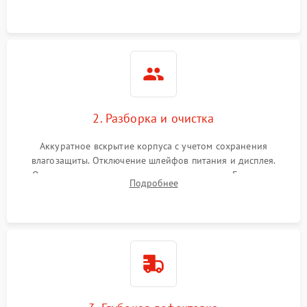
ошибок.
2. Разборка и очистка
Аккуратное вскрытие корпуса с учетом сохранения
влагозащиты. Отключение шлейфов питания и дисплея.
Очистка внутренних плат от окислов и пыли. Бережная
Подробнее
обработка германиевого объектива специализированными
растворами.