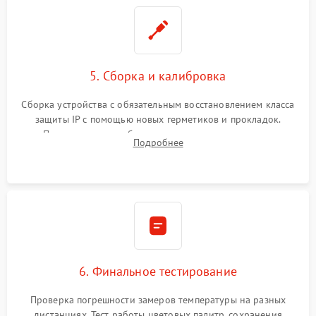
5. Сборка и калибровка
Сборка устройства с обязательным восстановлением класса
защиты IP с помощью новых герметиков и прокладок.
Программная калибровка матрицы по эталонному
Подробнее
абсолютно черному телу для точного измерения температур.
6. Финальное тестирование
Проверка погрешности замеров температуры на разных
дистанциях. Тест работы цветовых палитр, сохранения