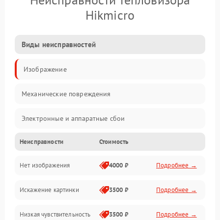
Hikmicro
Виды неисправностей
Изображение
Механические повреждения
Электронные и аппаратные сбои
Неисправности
Стоимость
Неисправности сенсора и оптики
Нет изображения
4000 ₽
Подробнее →
Программные ошибки
Искажение картинки
3500 ₽
Подробнее →
Электропитание
Низкая чувствительность
3500 ₽
Подробнее →
Измерения