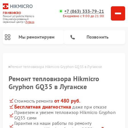
+7 (863) 333-79-21
FIX-HIKMICRO
Ежедневно с 9:00 до 21:00
Ремонт устройств Hikmicro
Специализированный
cервисный центр г.
Луганск
Мы ремонтируем
Позвонить
Ремонт тепловизионных прицелов Hikmicro
Ремонт тепловизионных монокуляров Hikmicro
анске
Ремонт тепловизора Hikmicro Gryphon GQ35 в Луганске
Ремонт тепловизора Hikmicro
Gryphon GQ35 в Луганске
от 480 руб.
Стоимость ремонта
Бесплатная диагностика
даже при отказе
Привезем и увезем тепловизор Hikmicro Gryphon
GQ35 сами
Гарантия на наши работы по ремонту