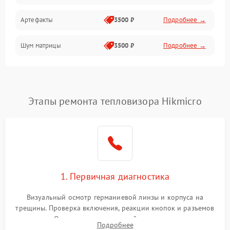
Артефакты
3500 ₽
Подробнее →
Матрица
Шум матрицы
3500 ₽
Подробнее →
Проблемы питания
Температурные проблемы
Сбои коммуникаций и интерфейсов
Этапы ремонта тепловизора Hikmicro
Программные сбои
Проблемы с объективом
1. Первичная диагностика
Экран (дисплей)
Визуальный осмотр германиевой линзы и корпуса на
трещины. Проверка включения, реакции кнопок и разъемов
зарядки. Оценка вывода тепловой сигнатуры на экран,
Подробнее
проверка базовых функций и считывание системных