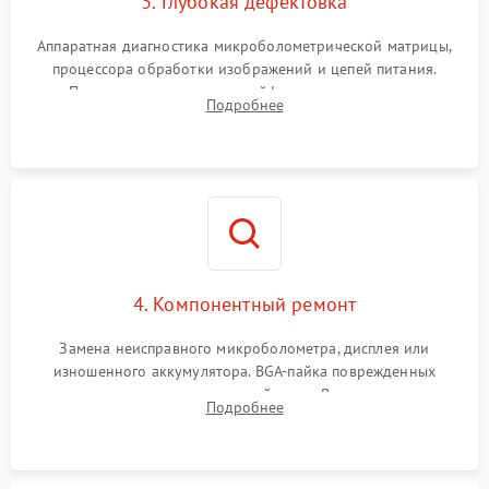
3. Глубокая дефектовка
Аппаратная диагностика микроболометрической матрицы,
процессора обработки изображений и цепей питания.
Проверка целостности шлейфов, модуля памяти и
Подробнее
интерфейсов связи. Выявление сгоревших SMD-компонентов
на плате.
4. Компонентный ремонт
Замена неисправного микроболометра, дисплея или
изношенного аккумулятора. BGA-пайка поврежденных
контроллеров на материнской плате. Восстановление
Подробнее
разъемов и кнопок, замена поврежденных элементов
корпуса.