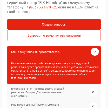
сервисный центр “FIX-Hikmicro” по следующему
телефону
+7 (863) 333-79-21
если не нашли ответ на
свой вопрос.
Общие вопросы
Вопросы по ремонту тепловизоров
Какие документы вы предоставляете?
На этапе приема устройства на диагностику и последующий
ремонт вам будет предоставлен заказ-наряд с указанием страховых
обязательств на ваше устройство. Далее, после выполнения работ
по ремонту техники, вы получите акт выполненных работ и
гарантийный талон.
Я уже знаю в чем неисправность и какой
ремонт необходим. Для чего проводить
диагностику?
Мне нужен срочный ремонт. Сможете