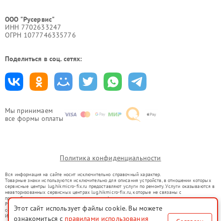
ООО "Русервис"
ИНН 7702633247
ОГРН 1077746335776
Поделиться в соц. сетях:
Мы принимаем
все формы оплаты
Политика конфиденциальности
Вся информация на сайте носит исключительно справочный характер.
Товарные знаки используются исключительно для описания устройств, в отношении которых
сервисные центры lug.hikmicro-fix.ru предоставляют услуги по ремонту. Услуги оказываются в
неавторизованных сервисных центрах lug.hikmicro-fix.ru, которые не связаны с
правообладателями товарных знаков или их официальными представителями.
Ремонт осуществляется для устройств, уже введенных в гражданский оборот в соответствии
Этот сайт использует файлы cookie. Вы можете
со статьей 1487 ГК РФ.
Использование товарных знаков не преследует цели индивидуализации услуг или введения
ознакомиться с
правилами использования