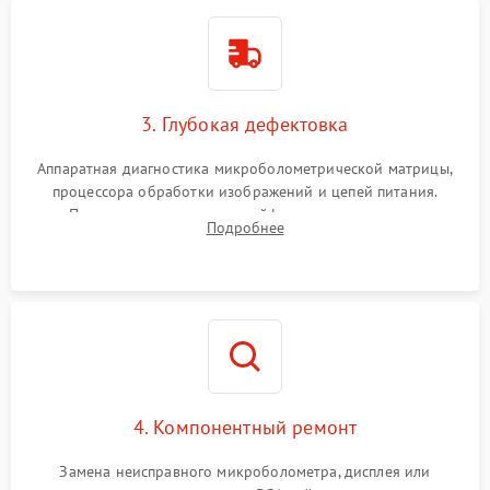
3. Глубокая дефектовка
Аппаратная диагностика микроболометрической матрицы,
процессора обработки изображений и цепей питания.
Проверка целостности шлейфов, модуля памяти и
Подробнее
интерфейсов связи. Выявление сгоревших SMD-компонентов
на плате.
4. Компонентный ремонт
Замена неисправного микроболометра, дисплея или