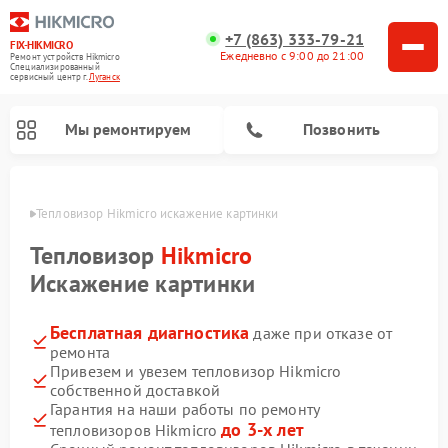
+7 (863) 333-79-21
FIX-HIKMICRO
Ежедневно с 9:00 до 21:00
Ремонт устройств Hikmicro
Специализированный
cервисный центр г.
Луганск
Мы ремонтируем
Позвонить
анске
Тепловизор Hikmicro искажение картинки
Ремонт тепловизионных прицелов Hikmicro
Ремонт тепловизионных монокуляров Hikmicro
Тепловизор
Hikmicro
Искажение картинки
Бесплатная диагностика
даже при отказе от
ремонта
Привезем и увезем тепловизор Hikmicro
собственной доставкой
Гарантия на наши работы по ремонту
до 3-х лет
тепловизоров Hikmicro