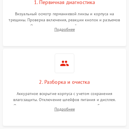
1. Первичная диагностика
Визуальный осмотр германиевой линзы и корпуса на
трещины. Проверка включения, реакции кнопок и разъемов
зарядки. Оценка вывода тепловой сигнатуры на экран,
Подробнее
проверка базовых функций и считывание системных
ошибок.
2. Разборка и очистка
Аккуратное вскрытие корпуса с учетом сохранения
влагозащиты. Отключение шлейфов питания и дисплея.
Очистка внутренних плат от окислов и пыли. Бережная
Подробнее
обработка германиевого объектива специализированными
растворами.