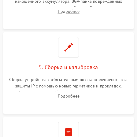
изношенного аккумулятора. BGA-пайка поврежденных
контроллеров на материнской плате. Восстановление
Подробнее
разъемов и кнопок, замена поврежденных элементов
корпуса.
5. Сборка и калибровка
Сборка устройства с обязательным восстановлением класса
защиты IP с помощью новых герметиков и прокладок.
Программная калибровка матрицы по эталонному
Подробнее
абсолютно черному телу для точного измерения температур.