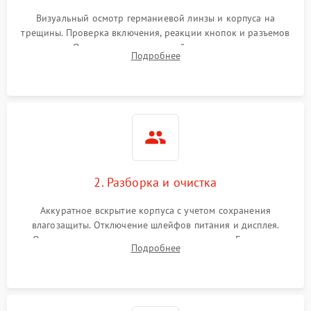
Визуальный осмотр германиевой линзы и корпуса на
трещины. Проверка включения, реакции кнопок и разъемов
зарядки. Оценка вывода тепловой сигнатуры на экран,
Подробнее
проверка базовых функций и считывание системных
ошибок.
2. Разборка и очистка
Аккуратное вскрытие корпуса с учетом сохранения
влагозащиты. Отключение шлейфов питания и дисплея.
Очистка внутренних плат от окислов и пыли. Бережная
Подробнее
обработка германиевого объектива специализированными
растворами.