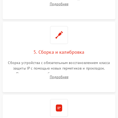
контроллеров на материнской плате. Восстановление
Подробнее
разъемов и кнопок, замена поврежденных элементов
корпуса.
5. Сборка и калибровка
Сборка устройства с обязательным восстановлением класса
защиты IP с помощью новых герметиков и прокладок.
Программная калибровка матрицы по эталонному
Подробнее
абсолютно черному телу для точного измерения температур.