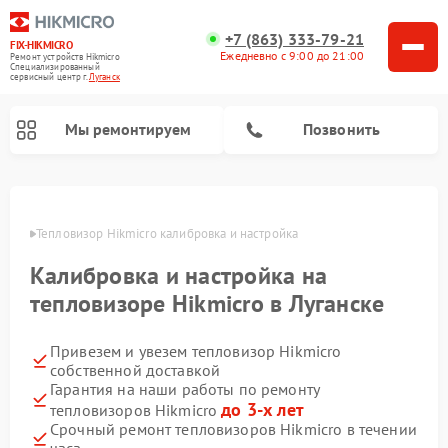
+7 (863) 333-79-21
FIX-HIKMICRO
Ежедневно с 9:00 до 21:00
Ремонт устройств Hikmicro
Специализированный
cервисный центр г.
Луганск
Мы ремонтируем
Позвонить
Ремонт тепловизионных прицелов Hikmicro
Ремонт тепловизионных монокуляров Hikmicro
анске
Тепловизор Hikmicro калибровка и настройка
Калибровка и настройка на
тепловизоре Hikmicro в Луганске
Привезем и увезем тепловизор Hikmicro
собственной доставкой
Гарантия на наши работы по ремонту
до 3-х лет
тепловизоров Hikmicro
Срочный ремонт тепловизоров Hikmicro в течении
часа