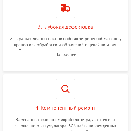
3. Глубокая дефектовка
Аппаратная диагностика микроболометрической матрицы,
процессора обработки изображений и цепей питания.
Проверка целостности шлейфов, модуля памяти и
Подробнее
интерфейсов связи. Выявление сгоревших SMD-компонентов
на плате.
4. Компонентный ремонт
Замена неисправного микроболометра, дисплея или
изношенного аккумулятора. BGA-пайка поврежденных