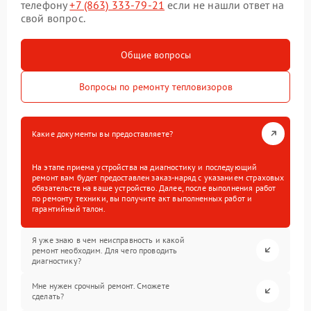
телефону
+7 (863) 333-79-21
если не нашли ответ на
свой вопрос.
Общие вопросы
Вопросы по ремонту тепловизоров
Какие документы вы предоставляете?
На этапе приема устройства на диагностику и последующий
ремонт вам будет предоставлен заказ-наряд с указанием страховых
обязательств на ваше устройство. Далее, после выполнения работ
по ремонту техники, вы получите акт выполненных работ и
гарантийный талон.
Я уже знаю в чем неисправность и какой
ремонт необходим. Для чего проводить
диагностику?
Мне нужен срочный ремонт. Сможете
сделать?