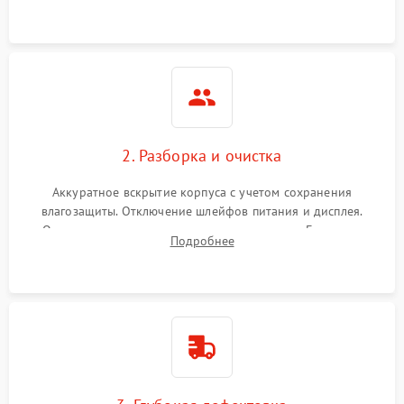
ошибок.
2. Разборка и очистка
Аккуратное вскрытие корпуса с учетом сохранения
влагозащиты. Отключение шлейфов питания и дисплея.
Очистка внутренних плат от окислов и пыли. Бережная
Подробнее
обработка германиевого объектива специализированными
растворами.