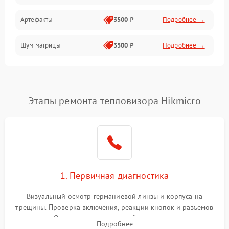
Артефакты
3500 ₽
Подробнее →
Матрица
Шум матрицы
3500 ₽
Подробнее →
Проблемы питания
Температурные проблемы
Сбои коммуникаций и интерфейсов
Этапы ремонта тепловизора Hikmicro
Программные сбои
Проблемы с объективом
1. Первичная диагностика
Экран (дисплей)
Визуальный осмотр германиевой линзы и корпуса на
трещины. Проверка включения, реакции кнопок и разъемов
зарядки. Оценка вывода тепловой сигнатуры на экран,
Подробнее
проверка базовых функций и считывание системных