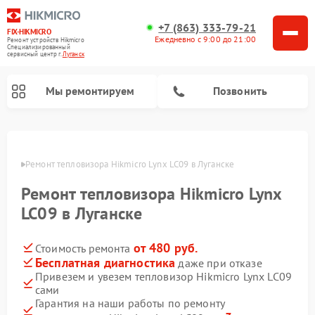
+7 (863) 333-79-21
FIX-HIKMICRO
Ежедневно с 9:00 до 21:00
Ремонт устройств Hikmicro
Специализированный
cервисный центр г.
Луганск
Мы ремонтируем
Позвонить
Ремонт тепловизионных прицелов Hikmicro
Ремонт тепловизионных монокуляров Hikmicro
анске
Ремонт тепловизора Hikmicro Lynx LC09 в Луганске
Ремонт тепловизора Hikmicro Lynx
LC09 в Луганске
от 480 руб.
Стоимость ремонта
Бесплатная диагностика
даже при отказе
Привезем и увезем тепловизор Hikmicro Lynx LC09
сами
Гарантия на наши работы по ремонту