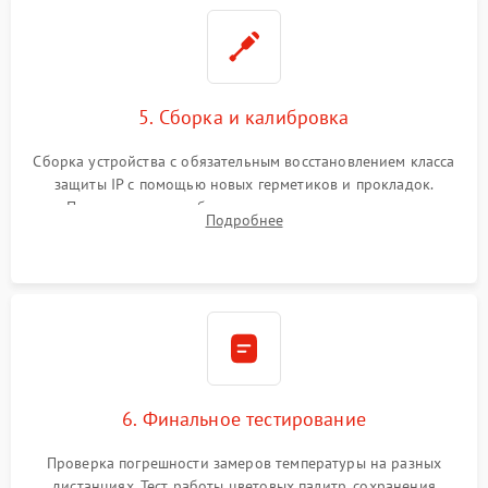
5. Сборка и калибровка
Сборка устройства с обязательным восстановлением класса
защиты IP с помощью новых герметиков и прокладок.
Программная калибровка матрицы по эталонному
Подробнее
абсолютно черному телу для точного измерения температур.
6. Финальное тестирование
Проверка погрешности замеров температуры на разных
дистанциях. Тест работы цветовых палитр, сохранения