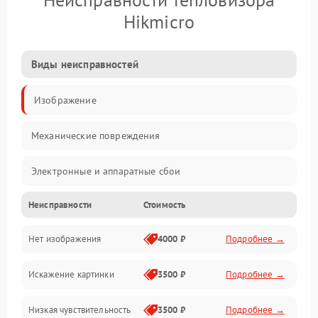
Hikmicro
Виды неисправностей
Изображение
Механические повреждения
Электронные и аппаратные сбои
Неисправности
Стоимость
Неисправности сенсора и оптики
Нет изображения
4000 ₽
Подробнее →
Программные ошибки
Искажение картинки
3500 ₽
Подробнее →
Электропитание
Низкая чувствительность
3500 ₽
Подробнее →
Измерения