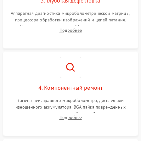
3. Глубокая дефектовка
Аппаратная диагностика микроболометрической матрицы,
процессора обработки изображений и цепей питания.
Проверка целостности шлейфов, модуля памяти и
Подробнее
интерфейсов связи. Выявление сгоревших SMD-компонентов
на плате.
4. Компонентный ремонт
Замена неисправного микроболометра, дисплея или
изношенного аккумулятора. BGA-пайка поврежденных
контроллеров на материнской плате. Восстановление
Подробнее
разъемов и кнопок, замена поврежденных элементов
корпуса.