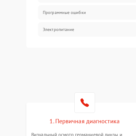
Программные ошибки
Электропитание
Измерения
Матрица
Проблемы питания
Температурные проблемы
Сбои коммуникаций и интерфейсов
1. Первичная диагностика
Программные сбои
Визуальный осмотр германиевой линзы и