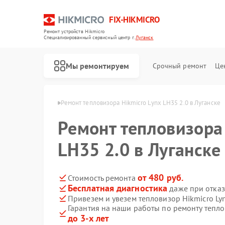
FIX-HIKMICRO
Ремонт устройств Hikmicro
Специализированный cервисный центр г.
Луганск
Мы ремонтируем
Срочный ремонт
Це
Hikmicro в Луганске
Ремонт тепловизора Hikmicro Lynx LH35 2.0 в Луганске
Ремонт тепловизора 
Ремонт тепловизионных прицелов Hikmicro
Ремонт тепловизионных монокуляров Hikmicro
LH35 2.0 в Луганске
от 480 руб.
Стоимость ремонта
Бесплатная диагностика
даже при отказ
Привезем и увезем тепловизор Hikmicro Ly
Гарантия на наши работы по ремонту тепло
до 3-х лет