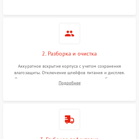
ошибок.
2. Разборка и очистка
Аккуратное вскрытие корпуса с учетом сохранения
влагозащиты. Отключение шлейфов питания и дисплея.
Очистка внутренних плат от окислов и пыли. Бережная
Подробнее
обработка германиевого объектива специализированными
растворами.