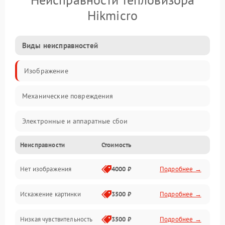
Hikmicro
Виды неисправностей
Изображение
Механические повреждения
Электронные и аппаратные сбои
Неисправности
Стоимость
Неисправности сенсора и оптики
Нет изображения
4000 ₽
Подробнее →
Программные ошибки
Искажение картинки
3500 ₽
Подробнее →
Электропитание
Низкая чувствительность
3500 ₽
Подробнее →
Измерения