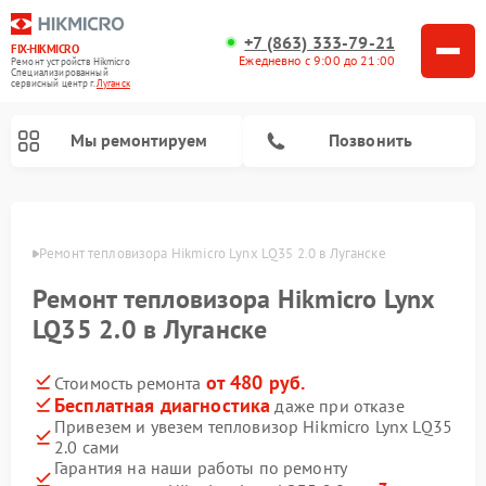
+7 (863) 333-79-21
FIX-HIKMICRO
Ежедневно с 9:00 до 21:00
Ремонт устройств Hikmicro
Специализированный
cервисный центр г.
Луганск
Мы ремонтируем
Позвонить
Ремонт тепловизионных прицелов Hikmicro
Ремонт тепловизионных монокуляров Hikmicro
анске
Ремонт тепловизора Hikmicro Lynx LQ35 2.0 в Луганске
Ремонт тепловизора Hikmicro Lynx
LQ35 2.0 в Луганске
от 480 руб.
Стоимость ремонта
Бесплатная диагностика
даже при отказе
Привезем и увезем тепловизор Hikmicro Lynx LQ35
2.0 сами
Гарантия на наши работы по ремонту