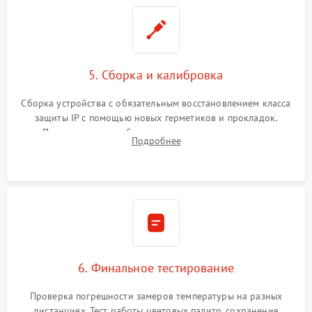
5. Сборка и калибровка
Сборка устройства с обязательным восстановлением класса
защиты IP с помощью новых герметиков и прокладок.
Программная калибровка матрицы по эталонному
Подробнее
абсолютно черному телу для точного измерения температур.
6. Финальное тестирование
Проверка погрешности замеров температуры на разных
дистанциях. Тест работы цветовых палитр, сохранения