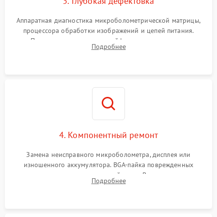
3. Глубокая дефектовка
Аппаратная диагностика микроболометрической матрицы,
процессора обработки изображений и цепей питания.
Проверка целостности шлейфов, модуля памяти и
Подробнее
интерфейсов связи. Выявление сгоревших SMD-компонентов
на плате.
4. Компонентный ремонт
Замена неисправного микроболометра, дисплея или
изношенного аккумулятора. BGA-пайка поврежденных
контроллеров на материнской плате. Восстановление
Подробнее
разъемов и кнопок, замена поврежденных элементов
корпуса.