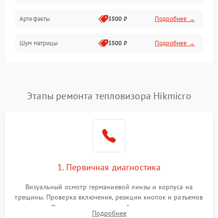
Артефакты
3500 ₽
Подробнее →
Матрица
Шум матрицы
3500 ₽
Подробнее →
Проблемы питания
Температурные проблемы
Сбои коммуникаций и интерфейсов
Этапы ремонта тепловизора Hikmicro
Программные сбои
Проблемы с объективом
1. Первичная диагностика
Экран (дисплей)
Визуальный осмотр германиевой линзы и корпуса на
трещины. Проверка включения, реакции кнопок и разъемов
зарядки. Оценка вывода тепловой сигнатуры на экран,
Подробнее
проверка базовых функций и считывание системных