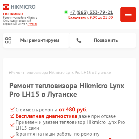
+7 (863) 333-79-21
FIX-HIKMICRO
Ежедневно с 9:00 до 21:00
Ремонт устройств Hikmicro
Специализированный
cервисный центр г.
Луганск
Мы ремонтируем
Позвонить
Ремонт тепловизионных прицелов Hikmicro
Ремонт тепловизионных монокуляров Hikmicro
анске
Ремонт тепловизора Hikmicro Lynx Pro LH15 в Луганске
Ремонт тепловизора Hikmicro Lynx
Pro LH15 в Луганске
от 480 руб.
Стоимость ремонта
Бесплатная диагностика
даже при отказе
Привезем и увезем тепловизор Hikmicro Lynx Pro
LH15 сами
Гарантия на наши работы по ремонту