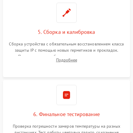
5. Сборка и калибровка
Сборка устройства с обязательным восстановлением класса
защиты IP с помощью новых герметиков и прокладок.
Программная калибровка матрицы по эталонному
Подробнее
абсолютно черному телу для точного измерения температур.
6. Финальное тестирование
Проверка погрешности замеров температуры на разных
дистанциях. Тест работы цветовых палитр, сохранения