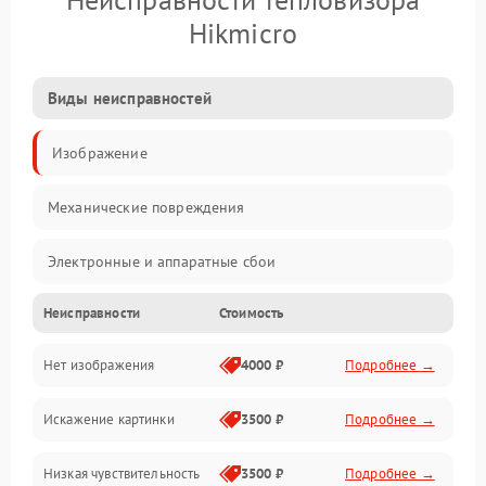
Hikmicro
Виды неисправностей
Изображение
Механические повреждения
Электронные и аппаратные сбои
Неисправности
Стоимость
Неисправности сенсора и оптики
Нет изображения
4000 ₽
Подробнее →
Программные ошибки
Искажение картинки
3500 ₽
Подробнее →
Электропитание
Низкая чувствительность
3500 ₽
Подробнее →
Измерения