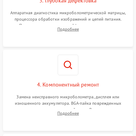
3. Глубокая дефектовка
Аппаратная диагностика микроболометрической матрицы,
процессора обработки изображений и цепей питания.
Проверка целостности шлейфов, модуля памяти и
Подробнее
интерфейсов связи. Выявление сгоревших SMD-компонентов
на плате.
4. Компонентный ремонт
Замена неисправного микроболометра, дисплея или
изношенного аккумулятора. BGA-пайка поврежденных
контроллеров на материнской плате. Восстановление
Подробнее
разъемов и кнопок, замена поврежденных элементов
корпуса.