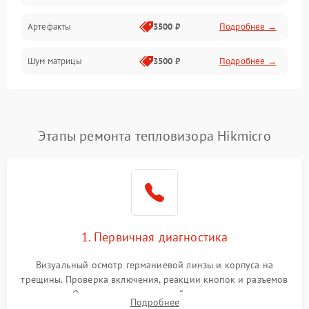
Артефакты
3500 ₽
Подробнее →
Матрица
Шум матрицы
3500 ₽
Подробнее →
Проблемы питания
Температурные проблемы
Сбои коммуникаций и интерфейсов
Этапы ремонта тепловизора Hikmicro
Программные сбои
Проблемы с объективом
1. Первичная диагностика
Экран (дисплей)
Визуальный осмотр германиевой линзы и корпуса на
трещины. Проверка включения, реакции кнопок и разъемов
зарядки. Оценка вывода тепловой сигнатуры на экран,
Подробнее
проверка базовых функций и считывание системных