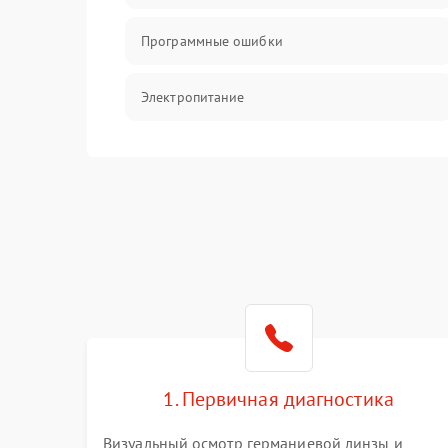
Программные ошибки
Электропитание
Измерения
Матрица
Проблемы питания
Температурные проблемы
Сбои коммуникаций и интерфейсов
1. Первичная диагностика
Программные сбои
Визуальный осмотр германиевой линзы и