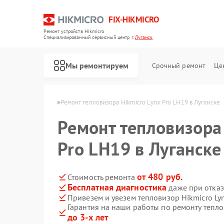
FIX-HIKMICRO
Ремонт устройств Hikmicro
Специализированный cервисный центр г.
Луганск
Мы ремонтируем
Срочный ремонт
Це
Hikmicro в Луганске
Ремонт тепловизора Hikmicro Lynx Pro LH19 в Луганске
Ремонт тепловизора 
Ремонт тепловизионных прицелов Hikmicro
Ремонт тепловизионных монокуляров Hikmicro
Pro LH19 в Луганске
от 480 руб.
Стоимость ремонта
Бесплатная диагностика
даже при отказ
Привезем и увезем тепловизор Hikmicro Ly
Гарантия на наши работы по ремонту тепло
до 3-х лет