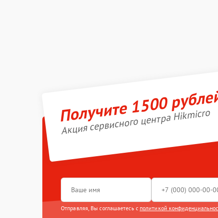
Получите 1500 рубле
Акция сервисного центра Hikmicro
Отправляя, Вы соглашаетесь с
политикой конфиденциально