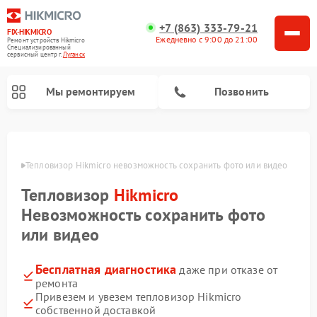
+7 (863) 333-79-21
FIX-HIKMICRO
Ежедневно с 9:00 до 21:00
Ремонт устройств Hikmicro
Специализированный
cервисный центр г.
Луганск
Мы ремонтируем
Позвонить
Ремонт тепловизионных прицелов Hikmicro
Ремонт тепловизионных монокуляров Hikmicro
анске
Тепловизор Hikmicro невозможность сохранить фото или видео
Тепловизор
Hikmicro
Невозможность сохранить фото
или видео
Бесплатная диагностика
даже при отказе от
ремонта
Привезем и увезем тепловизор Hikmicro
собственной доставкой