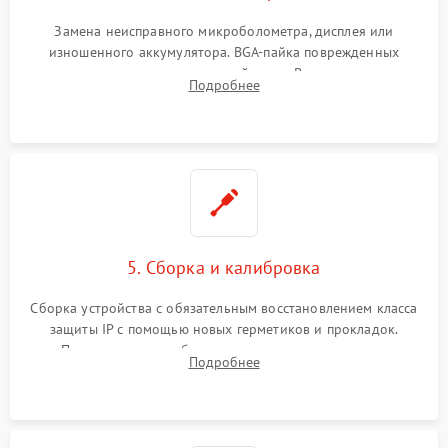
Замена неисправного микроболометра, дисплея или
изношенного аккумулятора. BGA-пайка поврежденных
контроллеров на материнской плате. Восстановление
Подробнее
разъемов и кнопок, замена поврежденных элементов
корпуса.
5. Сборка и калибровка
Сборка устройства с обязательным восстановлением класса
защиты IP с помощью новых герметиков и прокладок.
Программная калибровка матрицы по эталонному
Подробнее
абсолютно черному телу для точного измерения температур.