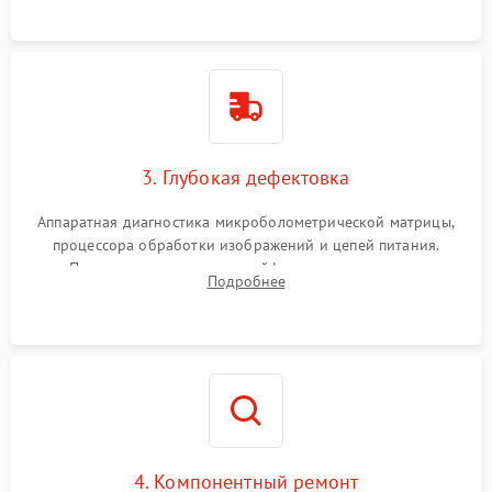
растворами.
3. Глубокая дефектовка
Аппаратная диагностика микроболометрической матрицы,
процессора обработки изображений и цепей питания.
Проверка целостности шлейфов, модуля памяти и
Подробнее
интерфейсов связи. Выявление сгоревших SMD-компонентов
на плате.
4. Компонентный ремонт