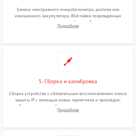
Замена неисправного микроболометра, дисплея или
изношенного аккумулятора. BGA-пайка поврежденных
контроллеров на материнской плате. Восстановление
Подробнее
разъемов и кнопок, замена поврежденных элементов
корпуса.
5. Сборка и калибровка
Сборка устройства с обязательным восстановлением класса
защиты IP с помощью новых герметиков и прокладок.
Программная калибровка матрицы по эталонному
Подробнее
абсолютно черному телу для точного измерения температур.