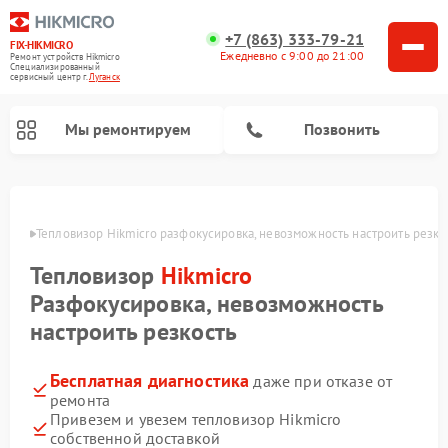
+7 (863) 333-79-21
FIX-HIKMICRO
Ежедневно с 9:00 до 21:00
Ремонт устройств Hikmicro
Специализированный
cервисный центр г.
Луганск
Мы ремонтируем
Позвонить
Ремонт тепловизионных прицелов Hikmicro
Ремонт тепловизионных монокуляров Hikmicro
анске
Тепловизор Hikmicro разфокусировка, невозможность настроить резко
Тепловизор
Hikmicro
Разфокусировка, невозможность
настроить резкость
Бесплатная диагностика
даже при отказе от
ремонта
Привезем и увезем тепловизор Hikmicro
собственной доставкой