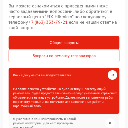
Вы можете ознакомиться с приведенными ниже
часто задаваемыми вопросами, либо обратиться в
сервисный центр “FIX-Hikmicro” по следующему
телефону
+7 (863) 333-79-21
если не нашли ответ на
свой вопрос.
Общие вопросы
Вопросы по ремонту тепловизоров
Какие документы вы предоставляете?
На этапе приема устройства на диагностику и последующий
ремонт вам будет предоставлен заказ-наряд с указанием страховых
обязательств на ваше устройство. Далее, после выполнения работ
по ремонту техники, вы получите акт выполненных работ и
гарантийный талон.
Я уже знаю в чем неисправность и какой
ремонт необходим. Для чего проводить
диагностику?