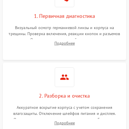
1. Первичная диагностика
Визуальный осмотр германиевой линзы и корпуса на
трещины. Проверка включения, реакции кнопок и разъемов
зарядки. Оценка вывода тепловой сигнатуры на экран,
Подробнее
проверка базовых функций и считывание системных
ошибок.
2. Разборка и очистка
Аккуратное вскрытие корпуса с учетом сохранения
влагозащиты. Отключение шлейфов питания и дисплея.
Очистка внутренних плат от окислов и пыли. Бережная
Подробнее
обработка германиевого объектива специализированными