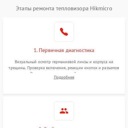
Этапы ремонта тепловизора Hikmicro
1. Первичная диагностика
Визуальный осмотр германиевой линзы и корпуса на
трещины. Проверка включения, реакции кнопок и разъемов
зарядки. Оценка вывода тепловой сигнатуры на экран,
Подробнее
проверка базовых функций и считывание системных
ошибок.