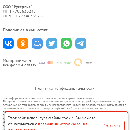
ООО "Русервис"
ИНН 7702633247
ОГРН 1077746335776
Поделиться в соц. сетях:
Мы принимаем
все формы оплаты
Политика конфиденциальности
Вся информация на сайте носит исключительно справочный характер.
Товарные знаки используются исключительно для описания устройств, в отношении которых
сервисные центры lug.hikmicro-fix.ru предоставляют услуги по ремонту. Услуги оказываются в
неавторизованных сервисных центрах lug.hikmicro-fix.ru, которые не связаны с
правообладателями товарных знаков или их официальными представителями.
Ремонт осуществляется для устройств, уже введенных в гражданский оборот в соответствии
Этот сайт использует файлы cookie. Вы можете
со статьей 1487 ГК РФ.
Использование товарных знаков не преследует цели индивидуализации услуг или введения
ознакомиться с
правилами использования
Согласен
потребителей в заблуждение, а служит для информирования о предоставляемых услугах по
ремонту техники указанных брендов.