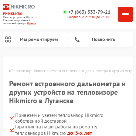
+7 (863) 333-79-21
FIX-HIKMICRO
Ежедневно с 9:00 до 21:00
Ремонт устройств Hikmicro
Специализированный
cервисный центр г.
Луганск
Мы ремонтируем
Позвонить
Ремонт тепловизионных прицелов Hikmicro
Ремонт тепловизионных монокуляров Hikmicro
анске
Тепловизор Hikmicro ремонт встроенного дальнометра и других устро
Ремонт встроенного дальнометра и
других устройств на тепловизоре
Hikmicro в Луганске
Привезем и увезем тепловизор Hikmicro
собственной доставкой
Гарантия на наши работы по ремонту
до 3-х лет
тепловизоров Hikmicro