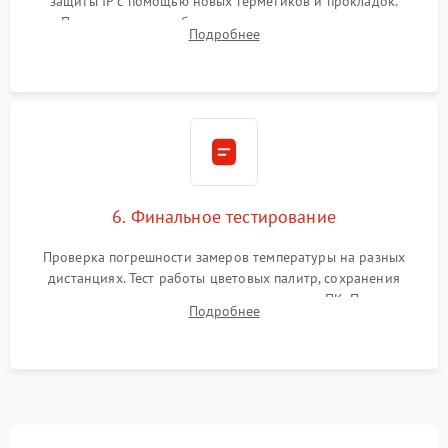
защиты IP с помощью новых герметиков и прокладок.
Программная калибровка матрицы по эталонному
Подробнее
абсолютно черному телу для точного измерения температур.
6. Финальное тестирование
Проверка погрешности замеров температуры на разных
дистанциях. Тест работы цветовых палитр, сохранения
термограмм в память и передачи данных на ПК. Проверка
Подробнее
автономности работы и итоговый контроль качества.