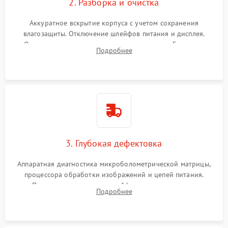
2. Разборка и очистка
Аккуратное вскрытие корпуса с учетом сохранения
влагозащиты. Отключение шлейфов питания и дисплея.
Очистка внутренних плат от окислов и пыли. Бережная
Подробнее
обработка германиевого объектива специализированными
растворами.
3. Глубокая дефектовка
Аппаратная диагностика микроболометрической матрицы,
процессора обработки изображений и цепей питания.
Проверка целостности шлейфов, модуля памяти и
Подробнее
интерфейсов связи. Выявление сгоревших SMD-компонентов
на плате.